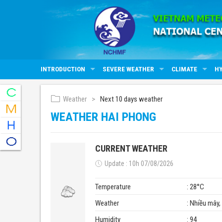
INTRODUCTION
SEVERE WEATHER
CLIMATE
H
Weather
Next 10 days weather
WEATHER HAI PHONG
CURRENT WEATHER
Update : 10h 07/08/2026
Temperature
: 28°C
Weather
: Nhiều mây
Humidity
: 94