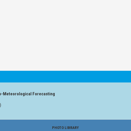
o-Meteorological Forecasting
)
PHOTO LIBRARY