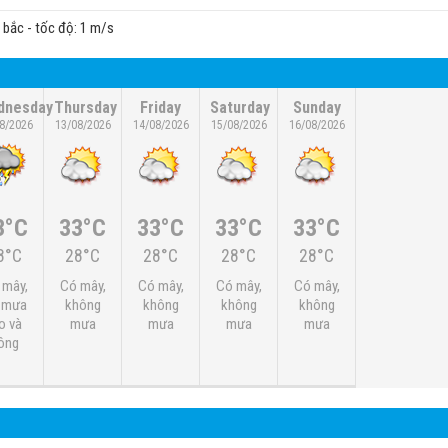
y bắc - tốc độ: 1 m/s
dnesday
Thursday
Friday
Saturday
Sunday
8/2026
13/08/2026
14/08/2026
15/08/2026
16/08/2026
3°C
33°C
33°C
33°C
33°C
8°C
28°C
28°C
28°C
28°C
 mây,
Có mây,
Có mây,
Có mây,
Có mây,
 mưa
không
không
không
không
o và
mưa
mưa
mưa
mưa
ông