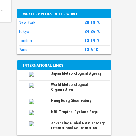
com
WEATHER CITIES IN THE WORLD
New York
28.18 °C
Tokyo
34.36 °C
London
13.19 °C
Paris
13.6 °C
INTERNATIONAL LINKS
Japan Meteorological Agency
World Meteorological
Organization
Hong Kong Observatory
NRL Tropical Cyclone Page
Advancing Global NWP Through
International Collaboration