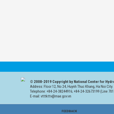
© 2008-2019 Copyright by National Center for Hydr
Address: Floor 12, No 24, Huynh Thuc Khang, Ha Noi City.
Telephone: +84-24-38244916; +84-24-32673199 (Line 701
E-mail: vtttkttv@mae.gov.vn
FEEDBACK