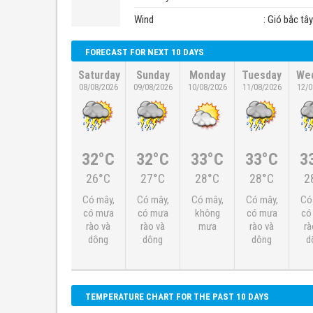
Wind
: Gió bắc tâ
FORECAST FOR NEXT 10 DAYS
Saturday
Sunday
Monday
Tuesday
We
08/08/2026
09/08/2026
10/08/2026
11/08/2026
12/0
32°C
32°C
33°C
33°C
3
26°C
27°C
28°C
28°C
2
Có mây,
Có mây,
Có mây,
Có mây,
Có
có mưa
có mưa
không
có mưa
có
rào và
rào và
mưa
rào và
rà
dông
dông
dông
d
TEMPERATURE CHART FOR THE PAST 10 DAYS