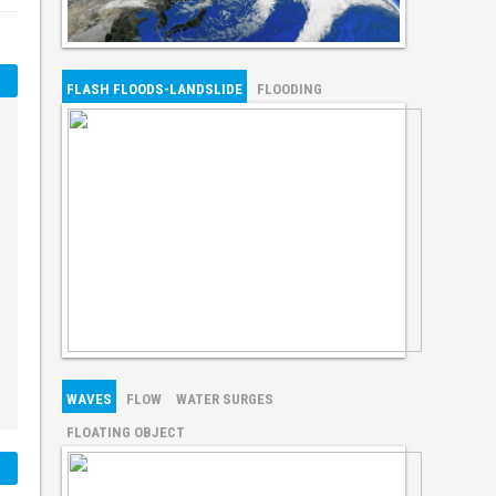
FLASH FLOODS-LANDSLIDE
FLOODING
WAVES
FLOW
WATER SURGES
FLOATING OBJECT