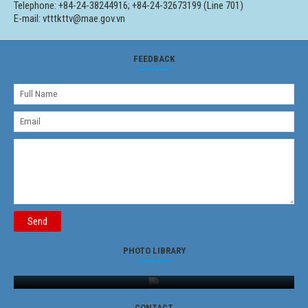
Telephone: +84-24-38244916; +84-24-32673199 (Line 701)
E-mail: vtttkttv@mae.gov.vn
FEEDBACK
Send
PHOTO LIBRARY
Ảnh phong cảnh
CONTACT