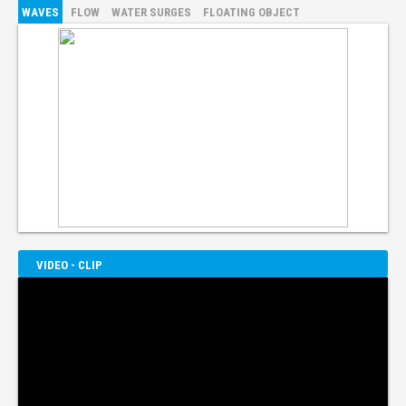
WAVES
FLOW
WATER SURGES
FLOATING OBJECT
VIDEO - CLIP