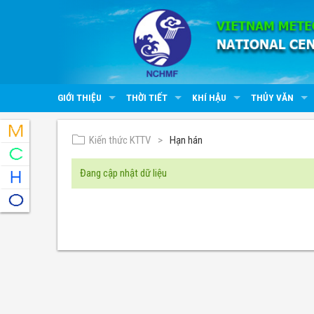
GIỚI THIỆU
THỜI TIẾT
KHÍ HẬU
THỦY VĂN
Kiến thức KTTV
Hạn hán
Đang cập nhật dữ liệu