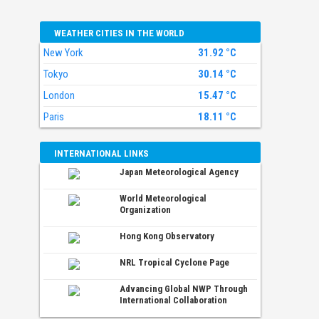
WEATHER CITIES IN THE WORLD
New York
31.92 °C
Tokyo
30.14 °C
London
15.47 °C
Paris
18.11 °C
INTERNATIONAL LINKS
Japan Meteorological Agency
World Meteorological
Organization
Hong Kong Observatory
NRL Tropical Cyclone Page
Advancing Global NWP Through
International Collaboration