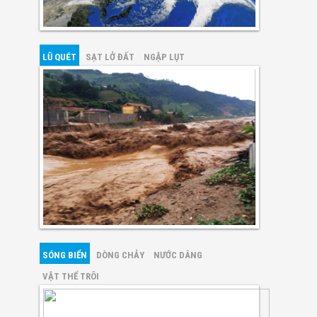
LŨ QUÉT
SẠT LỞ ĐẤT
NGẬP LỤT
SÓNG BIỂN
DÒNG CHẢY
NƯỚC DÂNG
VẬT THỂ TRÔI