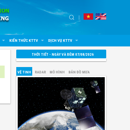
KIẾN THỨC KTTV
DỊCH VỤ KTTV
THỜI TIẾT - NGÀY VÀ ĐÊM 07/08/2026
VỆ TINH
RADAR
MÔ HÌNH
BẢN ĐỒ MƯA