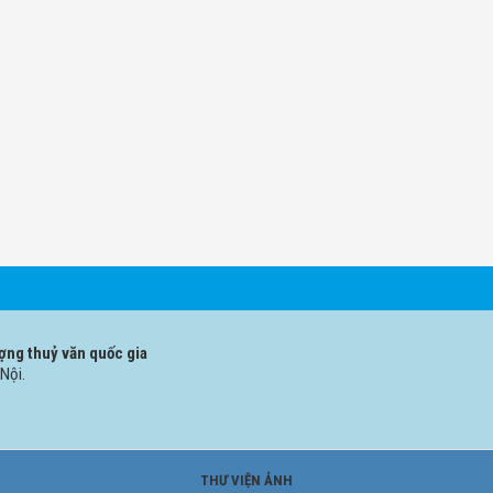
ợng thuỷ văn quốc gia
Nội.
THƯ VIỆN ẢNH