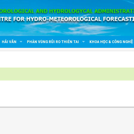
HẢI VĂN
PHÂN VÙNG RỦI RO THIÊN TAI
KHOA HỌC & CÔNG NGHỆ