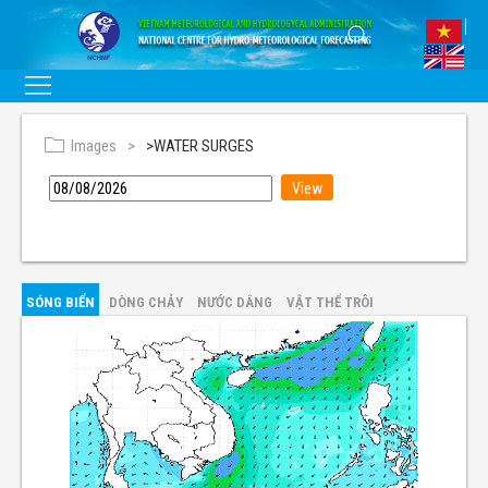
Images
>WATER SURGES
SÓNG BIỂN
DÒNG CHẢY
NƯỚC DÂNG
VẬT THỂ TRÔI