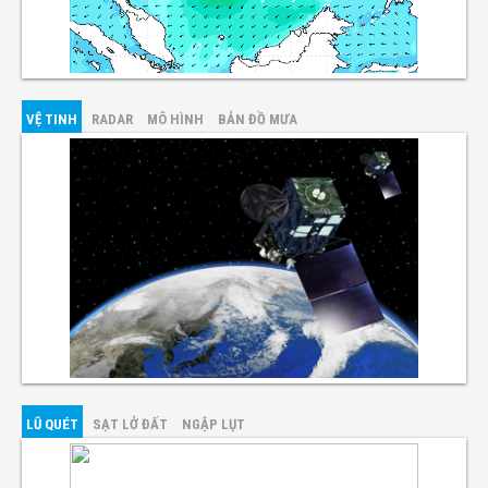
VỆ TINH
RADAR
MÔ HÌNH
BẢN ĐỒ MƯA
LŨ QUÉT
SẠT LỞ ĐẤT
NGẬP LỤT