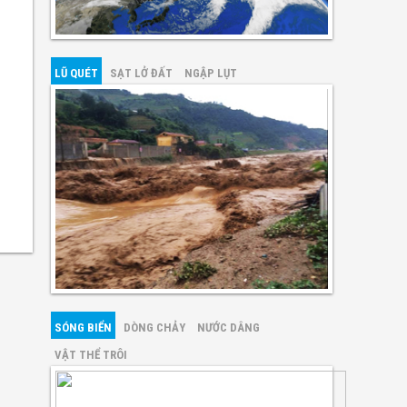
LŨ QUÉT
SẠT LỞ ĐẤT
NGẬP LỤT
SÓNG BIỂN
DÒNG CHẢY
NƯỚC DÂNG
VẬT THỂ TRÔI