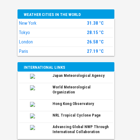
WEATHER CITIES IN THE WORLD
New York
31.38 °C
Tokyo
28.15 °C
London
26.58 °C
Paris
27.19 °C
INTERNATIONAL LINKS
Japan Meteorological Agency
World Meteorological
Organization
Hong Kong Observatory
NRL Tropical Cyclone Page
Advancing Global NWP Through
International Collaboration