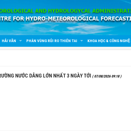
HẢI VĂN
PHÂN VÙNG RỦI RO THIÊN TAI
KHOA HỌC & CÔNG NGHỆ
RƯỜNG NƯỚC DÂNG LỚN NHẤT 3 NGÀY TỚI
( 07/08/2026 09:18 )