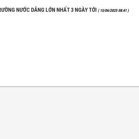
RƯỜNG NƯỚC DÂNG LỚN NHẤT 3 NGÀY TỚI
( 15/06/2025 08:41 )