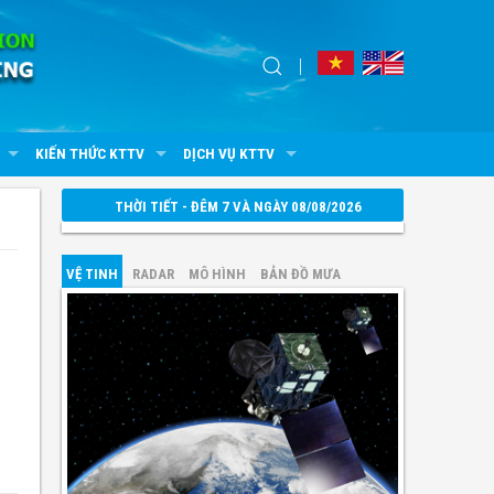
KIẾN THỨC KTTV
DỊCH VỤ KTTV
THỜI TIẾT - ĐÊM 7 VÀ NGÀY 08/08/2026
VỆ TINH
RADAR
MÔ HÌNH
BẢN ĐỒ MƯA