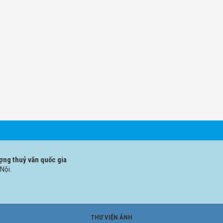
ợng thuỷ văn quốc gia
Nội.
THƯ VIỆN ẢNH