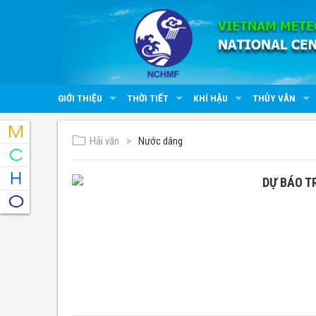
GIỚI THIỆU
THỜI TIẾT
KHÍ HẬU
THỦY VĂN
Hải văn
Nước dâng
DỰ BÁO T