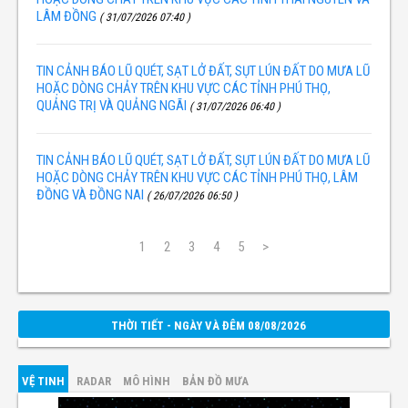
LÂM ĐỒNG
( 31/07/2026 07:40 )
TIN CẢNH BÁO LŨ QUÉT, SẠT LỞ ĐẤT, SỤT LÚN ĐẤT DO MƯA LŨ
HOẶC DÒNG CHẢY TRÊN KHU VỰC CÁC TỈNH PHÚ THỌ,
QUẢNG TRỊ VÀ QUẢNG NGÃI
( 31/07/2026 06:40 )
TIN CẢNH BÁO LŨ QUÉT, SẠT LỞ ĐẤT, SỤT LÚN ĐẤT DO MƯA LŨ
HOẶC DÒNG CHẢY TRÊN KHU VỰC CÁC TỈNH PHÚ THỌ, LÂM
ĐỒNG VÀ ĐỒNG NAI
( 26/07/2026 06:50 )
1
2
3
4
5
>
THỜI TIẾT - NGÀY VÀ ĐÊM 08/08/2026
VỆ TINH
RADAR
MÔ HÌNH
BẢN ĐỒ MƯA