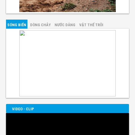
SÓNG BIỂN
DÒNG CHẢY
NƯỚC DÂNG
VẬT THỂ TRÔI
VIDEO - CLIP