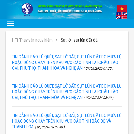
Thủy văn nguy hiểm
Sạt lở , sụt lún đất đá
TIN CẢNH BÁO LŨ QUÉT, SẠT LỞ ĐẤT, SỤT LÚN ĐẤT DO MƯA LŨ
HOẶC DÒNG CHẢY TRÊN KHU VỰC CÁC TỈNH LAI CHÂU, LÀO
CAI, PHÚ THỌ, THANH HÓA VÀ NGHỆ AN
( 07/08/2026 07:20 )
TIN CẢNH BÁO LŨ QUÉT, SẠT LỞ ĐẤT, SỤT LÚN ĐẤT DO MƯA LŨ
HOẶC DÒNG CHẢY TRÊN KHU VỰC CÁC TỈNH LAI CHÂU, LÀO
CAI, PHÚ THỌ, THANH HÓA VÀ NGHỆ AN
( 07/08/2026 03:30 )
TIN CẢNH BÁO LŨ QUÉT, SẠT LỞ ĐẤT, SỤT LÚN ĐẤT DO MƯA LŨ
HOẶC DÒNG CHẢY TRÊN KHU VỰC CÁC TỈNH BẮC BỘ VÀ
THANH HÓA
( 06/08/2026 08:30 )