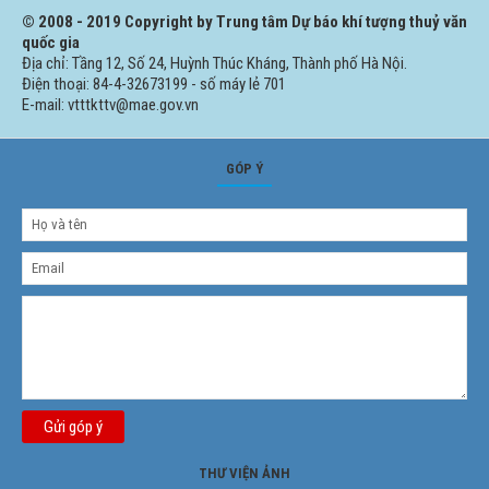
© 2008 - 2019 Copyright by Trung tâm Dự báo khí tượng thuỷ văn
quốc gia
Địa chỉ: Tầng 12, Số 24, Huỳnh Thúc Kháng, Thành phố Hà Nội.
Điện thoại: 84-4-32673199 - số máy lẻ 701
E-mail: vtttkttv@mae.gov.vn
GÓP Ý
Gửi góp ý
THƯ VIỆN ẢNH