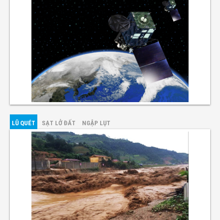
LŨ QUÉT
SẠT LỞ ĐẤT
NGẬP LỤT