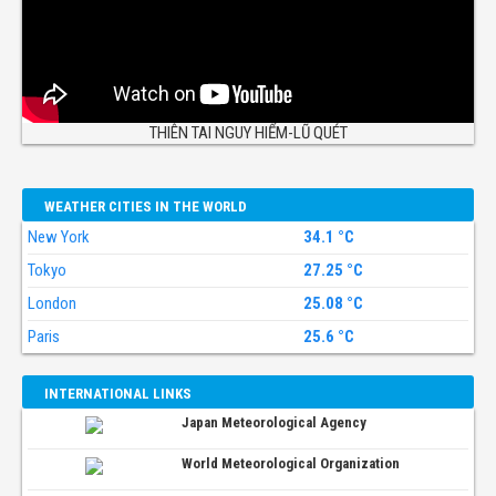
THIÊN TAI NGUY HIỂM-LŨ QUÉT
WEATHER CITIES IN THE WORLD
New York
34.1 °C
Tokyo
27.25 °C
London
25.08 °C
Paris
25.6 °C
INTERNATIONAL LINKS
Japan Meteorological Agency
World Meteorological Organization