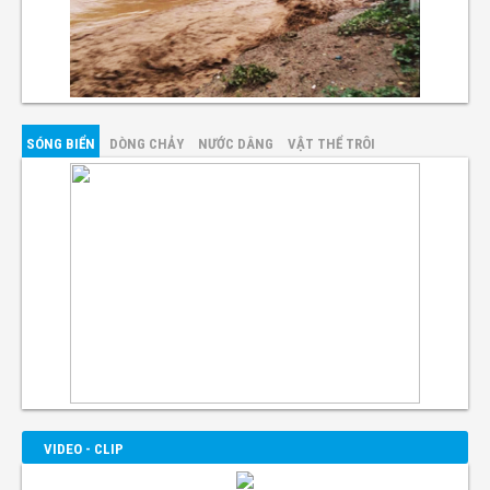
SÓNG BIỂN
DÒNG CHẢY
NƯỚC DÂNG
VẬT THỂ TRÔI
VIDEO - CLIP