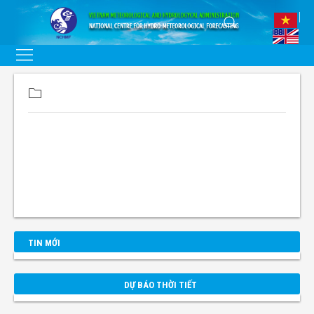
TIN MỚI
DỰ BÁO THỜI TIẾT