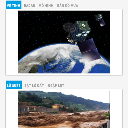
VỆ TINH
RADAR
MÔ HÌNH
BẢN ĐỒ MƯA
LŨ QUÉT
SẠT LỞ ĐẤT
NGẬP LỤT