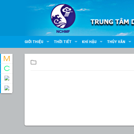
GIỚI THIỆU
THỜI TIẾT
KHÍ HẬU
THỦY VĂN