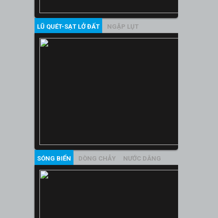
LŨ QUÉT-SẠT LỞ ĐẤT
NGẬP LỤT
SÓNG BIỂN
DÒNG CHẢY
NƯỚC DÂNG