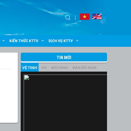
KIẾN THỨC KTTV
DỊCH VỤ KTTV
TIN MỚI
VỆ TINH
UV
MÔ HÌNH
BẢN ĐỒ MƯA