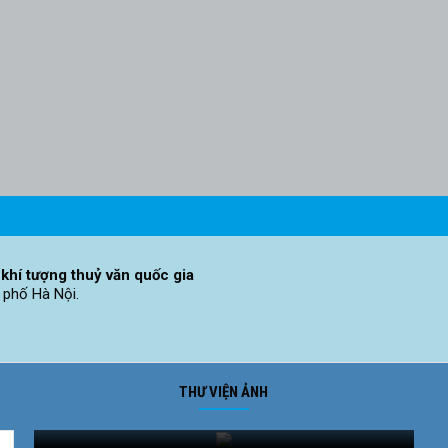
khí tượng thuỷ văn quốc gia
 phố Hà Nội.
THƯ VIỆN ẢNH
Ảnh phong cảnh