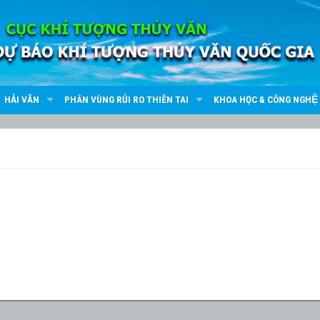
HẢI VĂN
PHÂN VÙNG RỦI RO THIÊN TAI
KHOA HỌC & CÔNG NGHỆ