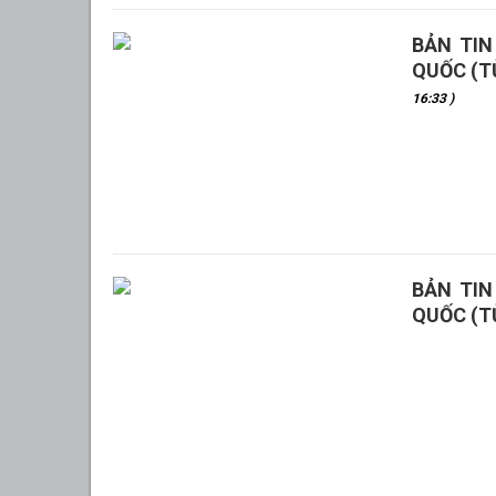
BẢN TI
QUỐC (T
16:33 )
BẢN TIN
QUỐC (T