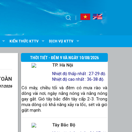
KIẾN THỨC KTTV
DỊCH VỤ KTTV
THỜI TIẾT - ĐÊM 9 VÀ NGÀY 10/08/2026
TP. Hà Nội
Nhiệt độ thấp nhất : 27-29 độ.
TOÀN
Nhiệt độ cao nhất : 36-38 độ.
07/2026
Có mây, chiều tối và đêm có mưa rào và
dông vài nơi; ngày nắng nóng và nắng nóng
gay gắt. Gió tây bắc đến tây cấp 2-3. Trong
mưa dông có khả năng xảy ra lốc, sét và gió
giật mạnh.
Tây Bắc Bộ