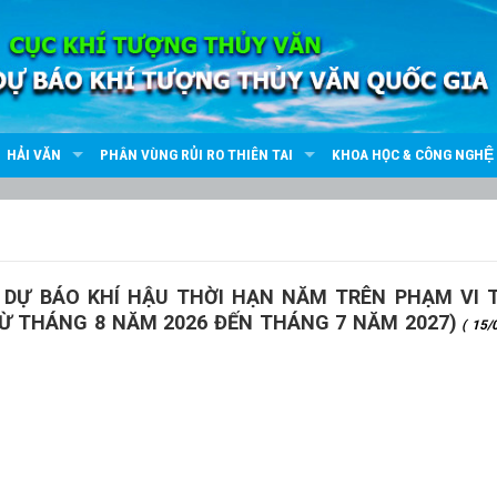
HẢI VĂN
PHÂN VÙNG RỦI RO THIÊN TAI
KHOA HỌC & CÔNG NGHỆ
N DỰ BÁO KHÍ HẬU THỜI HẠN NĂM TRÊN PHẠM VI 
Ừ THÁNG 8 NĂM 2026 ĐẾN THÁNG 7 NĂM 2027)
( 15/