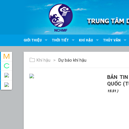
GIỚI THIỆU
THỜI TIẾT
KHÍ HẬU
THỦY VĂN
Khí hậu
Dự báo khí hậu
BẢN TI
QUỐC (T
15:31 )