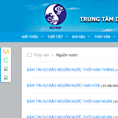
GIỚI THIỆU
THỜI TIẾT
KHÍ HẬU
THỦY VĂN
Thủy văn
Nguồn nước
BẢN TIN DỰ BÁO NGUỒN NƯỚC THỜI HẠN THÁNG
( 
BẢN TIN DỰ BÁO NGUỒN NƯỚC HẠN VỪA
( 01/08/202
BẢN TIN DỰ BÁO NGUỒN NƯỚC THỜI HẠN NGẮN
( 0
BẢN TIN DỰ BÁO NGUỒN NƯỚC THỜI HẠN NGẮN
( 2