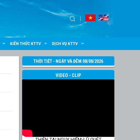
KIẾN THỨC KTTV
DỊCH VỤ KTTV
THỜI TIẾT - NGÀY VÀ ĐÊM 08/08/2026
VIDEO - CLIP
THIÊN TAI NGUY HIỂM-LŨ QUÉT