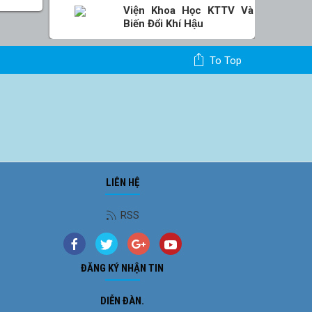
Viện Khoa Học KTTV Và
Biến Đổi Khí Hậu
To Top
LIÊN HỆ
Ảnh phong cảnh
RSS
ĐĂNG KÝ NHẬN TIN
DIỄN ĐÀN.