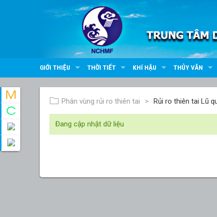
GIỚI THIỆU
THỜI TIẾT
KHÍ HẬU
THỦY VĂN
Phân vùng rủi ro thiên tai
Rủi ro thiên tai Lũ que
Đang cập nhật dữ liệu