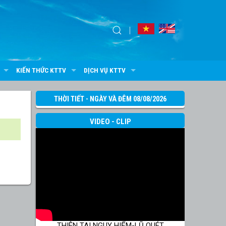
KIẾN THỨC KTTV
DỊCH VỤ KTTV
THỜI TIẾT - NGÀY VÀ ĐÊM 08/08/2026
VIDEO - CLIP
THIÊN TAI NGUY HIỂM-LŨ QUÉT