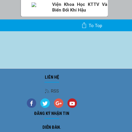
Viện Khoa Học KTTV Và
Biến Đổi Khí Hậu
To Top
LIÊN HỆ
Ảnh phong cảnh
RSS
ĐĂNG KÝ NHẬN TIN
DIỄN ĐÀN.