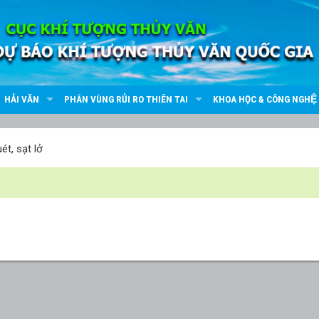
HẢI VĂN
PHÂN VÙNG RỦI RO THIÊN TAI
KHOA HỌC & CÔNG NGHỆ
́t, sạt lở