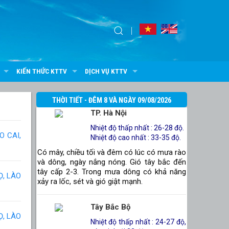
KIẾN THỨC KTTV
DỊCH VỤ KTTV
THỜI TIẾT - ĐÊM 8 VÀ NGÀY 09/08/2026
TP. Hà Nội
Nhiệt độ thấp nhất : 26-28 độ.
 CAI,
Nhiệt độ cao nhất : 33-35 độ.
Có mây, chiều tối và đêm có lúc có mưa rào
và dông, ngày nắng nóng. Gió tây bắc đến
tây cấp 2-3. Trong mưa dông có khả năng
Ọ, LÀO
xảy ra lốc, sét và gió giật mạnh.
Tây Bắc Bộ
Ọ, LÀO
Nhiệt độ thấp nhất : 24-27 độ,