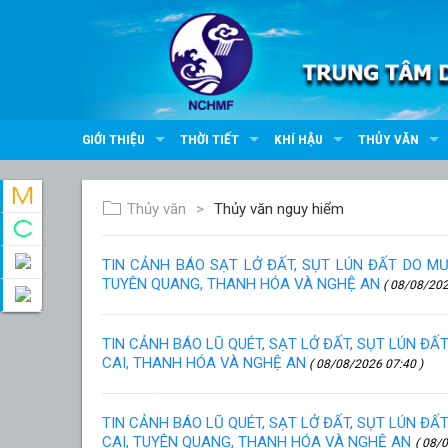
GIỚI THIỆU
THỜI TIẾT
KHÍ HẬU
THỦY VĂN
Thủy văn
Thủy văn nguy hiểm
TIN CẢNH BÁO SẠT LỞ ĐẤT, SỤT LÚN ĐẤT DO M
TUYÊN QUANG, THANH HÓA VÀ NGHỆ AN
( 08/08/202
TIN CẢNH BÁO LŨ QUÉT, SẠT LỞ ĐẤT, SỤT LÚN Đ
CAI, THANH HÓA VÀ NGHỆ AN
( 08/08/2026 07:40 )
TIN CẢNH BÁO LŨ QUÉT, SẠT LỞ ĐẤT, SỤT LÚN Đ
CAI, TUYÊN QUANG, THANH HÓA VÀ NGHỆ AN
( 08/