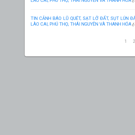
LÀO CAI, PHÚ THỌ, THÁI NGUYÊN VÀ THANH HÓA
( 
TIN CẢNH BÁO LŨ QUÉT, SẠT LỞ ĐẤT, SỤT LÚN 
LÀO CAI, PHÚ THỌ, THÁI NGUYÊN VÀ THANH HÓA
( 
1