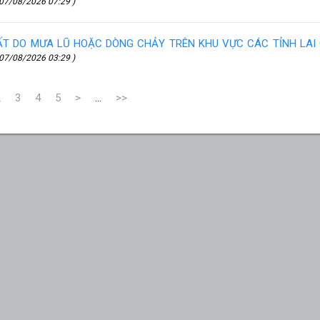
07/08/2026 07:29 )
ĐẤT DO MƯA LŨ HOẶC DÒNG CHẢY TRÊN KHU VỰC CÁC TỈNH LAI
07/08/2026 03:29 )
2
3
4
5
>
...
>>