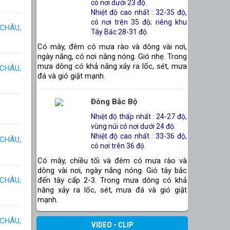
có nơi dưới 23 độ.
Nhiệt độ cao nhất : 32-35 độ,
có nơi trên 35 độ; riêng khu
 CHÂU,
Tây Bắc 28-31 độ.
Có mây, đêm có mưa rào và dông vài nơi,
ngày nắng, có nơi nắng nóng. Gió nhẹ. Trong
mưa dông có khả năng xảy ra lốc, sét, mưa
 CHÂU,
đá và gió giật mạnh.
Đông Bắc Bộ
Nhiệt độ thấp nhất : 24-27 độ,
vùng núi có nơi dưới 24 độ.
Nhiệt độ cao nhất : 33-36 độ,
 CHÂU,
có nơi trên 36 độ.
Có mây, chiều tối và đêm có mưa rào và
dông vài nơi, ngày nắng nóng. Gió tây bắc
đến tây cấp 2-3. Trong mưa dông có khả
 CHÂU,
năng xảy ra lốc, sét, mưa đá và gió giật
mạnh.
 CHÂU,
VIDEO - CLIP
Thanh Hóa Đến Huế