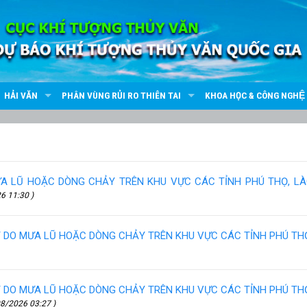
HẢI VĂN
PHÂN VÙNG RỦI RO THIÊN TAI
KHOA HỌC & CÔNG NGHỆ
ƯA LŨ HOẶC DÒNG CHẢY TRÊN KHU VỰC CÁC TỈNH PHÚ THỌ, LÀO
6 11:30 )
ẤT DO MƯA LŨ HOẶC DÒNG CHẢY TRÊN KHU VỰC CÁC TỈNH PHÚ TH
ẤT DO MƯA LŨ HOẶC DÒNG CHẢY TRÊN KHU VỰC CÁC TỈNH PHÚ TH
08/2026 03:27 )