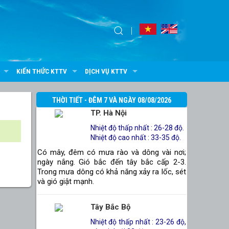
KIẾN THỨC KTTV
DỊCH VỤ KTTV
THỜI TIẾT - ĐÊM 7 VÀ NGÀY 08/08/2026
TP. Hà Nội
Nhiệt độ thấp nhất : 26-28 độ.
Nhiệt độ cao nhất : 33-35 độ.
Có mây, đêm có mưa rào và dông vài nơi;
ngày nắng. Gió bắc đến tây bắc cấp 2-3.
Trong mưa dông có khả năng xảy ra lốc, sét
và gió giật mạnh.
Tây Bắc Bộ
Nhiệt độ thấp nhất : 23-26 độ,