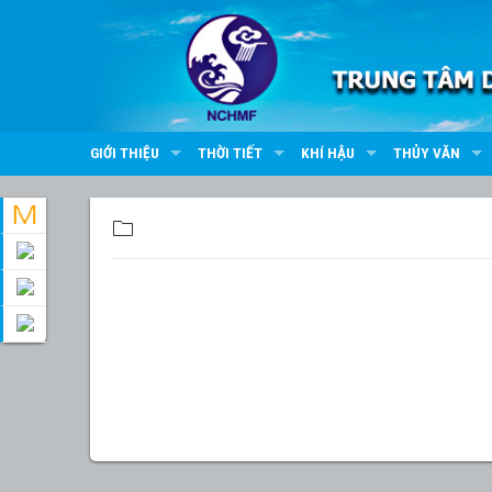
GIỚI THIỆU
THỜI TIẾT
KHÍ HẬU
THỦY VĂN