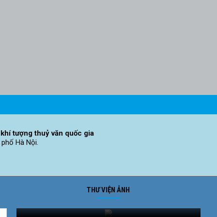
khí tượng thuỷ văn quốc gia
 phố Hà Nội.
THƯ VIỆN ẢNH
Ảnh phong cảnh