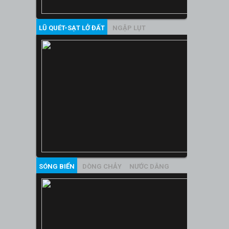
LŨ QUÉT-SẠT LỞ ĐẤT
NGẬP LỤT
SÓNG BIỂN
DÒNG CHẢY
NƯỚC DÂNG