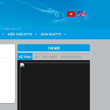
KIẾN THỨC KTTV
DỊCH VỤ KTTV
TIN MỚI
VỆ TINH
UV
MÔ HÌNH
BẢN ĐỒ MƯA