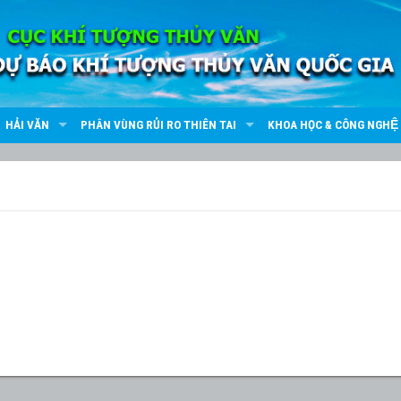
HẢI VĂN
PHÂN VÙNG RỦI RO THIÊN TAI
KHOA HỌC & CÔNG NGHỆ