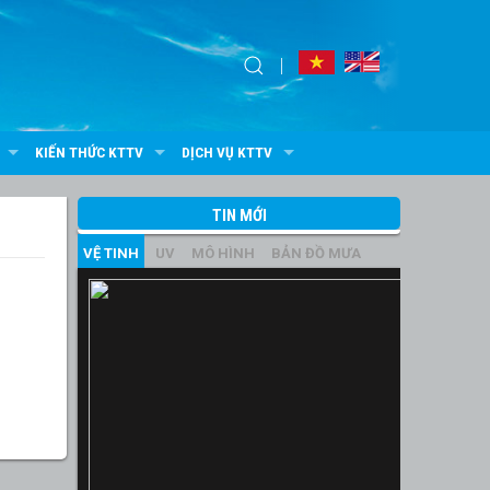
KIẾN THỨC KTTV
DỊCH VỤ KTTV
TIN MỚI
VỆ TINH
UV
MÔ HÌNH
BẢN ĐỒ MƯA