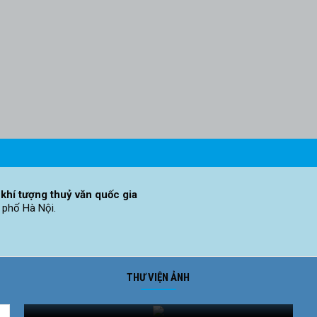
khí tượng thuỷ văn quốc gia
 phố Hà Nội.
THƯ VIỆN ẢNH
Ảnh phong cảnh