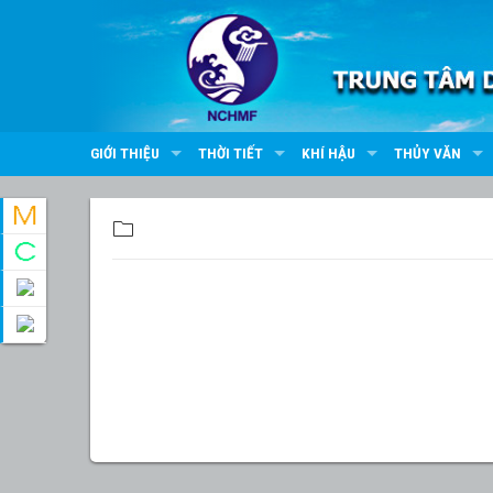
GIỚI THIỆU
THỜI TIẾT
KHÍ HẬU
THỦY VĂN