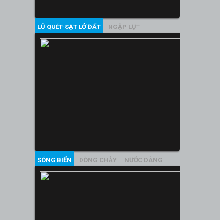
LŨ QUÉT-SẠT LỞ ĐẤT
NGẬP LỤT
SÓNG BIỂN
DÒNG CHẢY
NƯỚC DÂNG