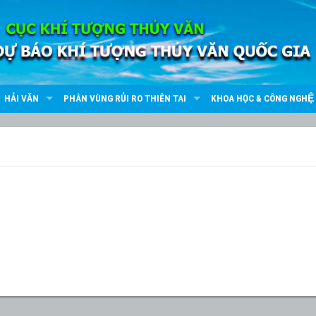
HẢI VĂN
PHÂN VÙNG RỦI RO THIÊN TAI
KHOA HỌC & CÔNG NGHỆ