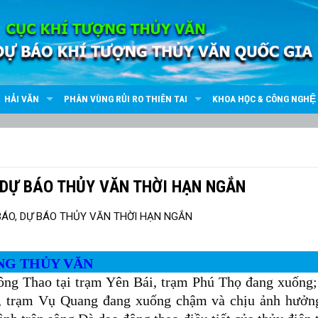
HẢI VĂN
PHÂN VÙNG RỦI RO THIÊN TAI
KHOA HỌC & CÔNG NGHỆ
 DỰ BÁO THỦY VĂN THỜI HẠN NGẮN
NG THỦY VĂN
ông Thao tại trạm Yên Bái, trạm Phú Thọ đang xuống
g, trạm Vụ Quang đang xuống chậm và chịu ảnh hưởn