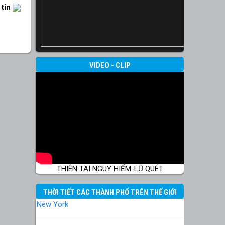
 tin
VIDEO - CLIP
THIÊN TAI NGUY HIỂM-LŨ QUÉT
THỜI TIẾT CÁC THÀNH PHỐ TRÊN THẾ GIỚI
New York