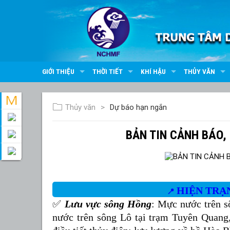
GIỚI THIỆU
THỜI TIẾT
KHÍ HẬU
THỦY VĂN
Thủy văn
Dự báo hạn ngắn
BẢN TIN CẢNH BÁO,
HIỆN TRẠ
📍
✅
Lưu vực sông Hồng
: Mực nước trên
s
nước trên sông Lô tại trạm Tuyên Quan