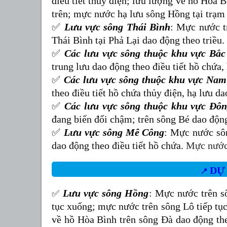
điều tiết thủy điện; lưu lượng về hồ Hòa 
trên
; mực nước
hạ lưu sông Hồng tại trạm
✅
Lưu vực sông Thái Bình
:
Mực nước t
Thái Bình tại Phả Lại dao động theo triều.
✅
Các lưu vực sông thuộc khu vực Bắc
trung lưu dao động theo điều tiết hồ chứa,
✅
Các lưu vực sông thuộc khu vực Na
theo
điều tiết hồ chứa thủy điện, hạ lưu da
✅
Các lưu vực sông thuộc khu vực Đô
đang biến đổi chậm; trên sông Bé dao động 
✅
Lưu vực sông Mê Công
: Mực nước sôn
dao động theo điều tiết hồ chứa
.
Mực nước 
D
📍
Lưu vực sông Hồng
:
Mực nước trên
s
✅
tục xuống; mực nước trên sông Lô tiếp tục
về hồ Hòa Bình trên sông Đà
dao động the