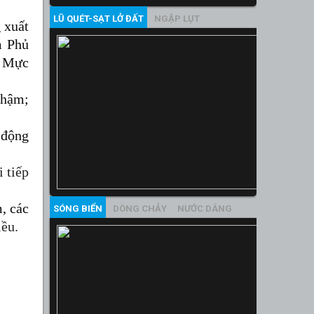
LŨ QUÉT-SẠT LỞ ĐẤT
NGẬP LỤT
 xuất
m Phủ
; Mực
chậm;
động
 tiếp
m, các
SÓNG BIỂN
DÒNG CHẢY
NƯỚC DÂNG
ều.