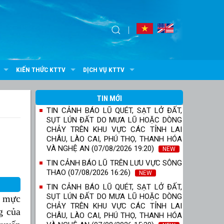
KIẾN THỨC KTTV
DỊCH VỤ KTTV
TIN MỚI
TIN CẢNH BÁO LŨ QUÉT, SẠT LỞ ĐẤT,
SỤT LÚN ĐẤT DO MƯA LŨ HOẶC DÒNG
CHẢY TRÊN KHU VỰC CÁC TỈNH LAI
CHÂU, LÀO CAI, PHÚ THỌ, THANH HÓA
VÀ NGHỆ AN (07/08/2026 19:20)
NEW
TIN CẢNH BÁO LŨ TRÊN LƯU VỰC SÔNG
THAO (07/08/2026 16:26)
NEW
TIN CẢNH BÁO LŨ QUÉT, SẠT LỞ ĐẤT,
SỤT LÚN ĐẤT DO MƯA LŨ HOẶC DÒNG
; mực
CHẢY TRÊN KHU VỰC CÁC TỈNH LAI
g của
CHÂU, LÀO CAI, PHÚ THỌ, THANH HÓA