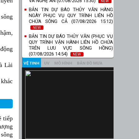
 tuyến
VÀ NGHỆ AN (07/08/2026 15:30)
NEW
BẢN TIN DỰ BÁO THỦY VĂN HÀNG
NGÀY PHỤC VỤ QUY TRÌNH LIÊN HỒ
 sông
CHỨA SÔNG CẢ (07/08/2026 15:12)
NEW
chậm,
BẢN TIN DỰ BÁO THỦY VĂN (PHỤC VỤ
QUY TRÌNH VẬN HÀNH LIÊN HỒ CHỨA
TRÊN LƯU VỰC SÔNG HỒNG)
động
(07/08/2026 14:54)
NEW
VỆ TINH
UV
MÔ HÌNH
BẢN ĐỒ MƯA
à Lài
 khác
 tiếp
lượng
 sông