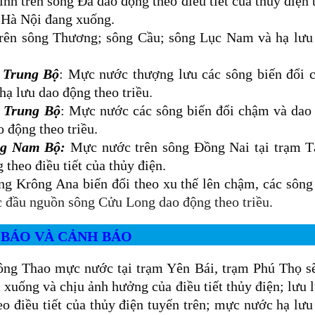
Bình trên sông Đà
dao động theo điều tiết của thủy điện
 Hà Nội đang xuống.
rên sông Thương; sông Cầu; sông Lục Nam và hạ lưu
 Trung Bộ
:
Mực nước thượng lưu các sông biến đổi 
 hạ lưu dao động theo triều
.
m Trung Bộ
:
Mực nước các sông biến đổi chậm và dao 
o động theo triều
.
ng Nam Bộ:
Mực nước trên sông Đồng Nai tại trạm T
theo điều tiết của thủy điện.
g Krông Ana biến đổi theo xu thế lên chậm, các sông
đầu nguồn sông Cửu Long dao động theo triều.
Ự BÁO VÀ CẢNH BÁO
ông Thao mực nước tại trạm Yên Bái, trạm Phú Thọ sẽ
 xuống và chịu ảnh hưởng của điều tiết thủy điện; lưu 
o điều tiết của thủy điện tuyến trên
; mực nước
hạ lưu