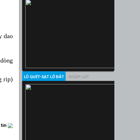
y dao
 dòng
LŨ QUÉT-SẠT LỞ ĐẤT
NGẬP LỤT
 rip)
 tin