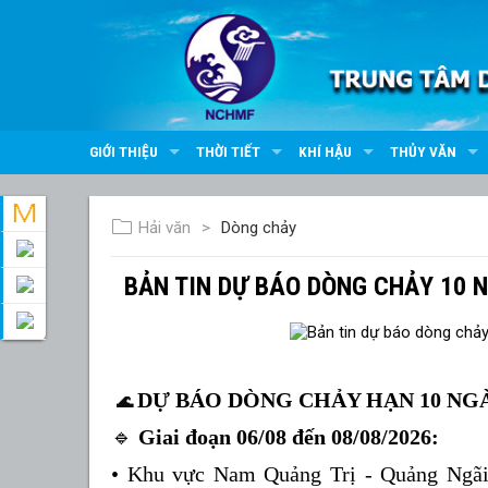
GIỚI THIỆU
THỜI TIẾT
KHÍ HẬU
THỦY VĂN
Hải văn
Dòng chảy
BẢN TIN DỰ BÁO DÒNG CHẢY 10 N
DỰ BÁO DÒNG CHẢY HẠN 10 NGÀ
🌊
🔹
Giai đoạn
06/08 đến 08/08/2026:
• Khu vực Nam Quảng Trị - Quảng Ngãi