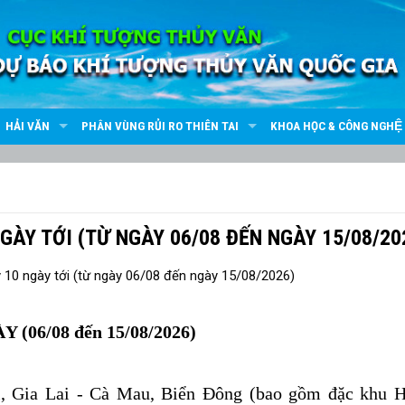
HẢI VĂN
PHÂN VÙNG RỦI RO THIÊN TAI
KHOA HỌC & CÔNG NGHỆ
GÀY TỚI (TỪ NGÀY 06/08 ĐẾN NGÀY 15/08/20
Y (
06/08 đến 15/08/2026) ️
, Gia Lai - Cà Mau, Biển Đông (bao gồm đặc khu 