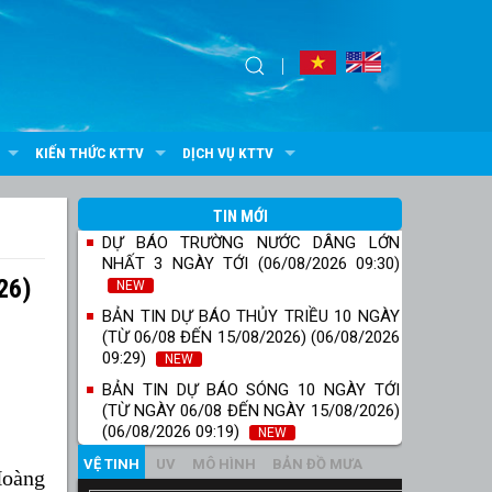
KIẾN THỨC KTTV
DỊCH VỤ KTTV
TIN MỚI
DỰ BÁO TRƯỜNG NƯỚC DÂNG LỚN
NHẤT 3 NGÀY TỚI (06/08/2026 09:30)
26)
NEW
BẢN TIN DỰ BÁO THỦY TRIỀU 10 NGÀY
(TỪ 06/08 ĐẾN 15/08/2026) (06/08/2026
09:29)
NEW
BẢN TIN DỰ BÁO SÓNG 10 NGÀY TỚI
(TỪ NGÀY 06/08 ĐẾN NGÀY 15/08/2026)
(06/08/2026 09:19)
NEW
VỆ TINH
UV
MÔ HÌNH
BẢN ĐỒ MƯA
Hoàng