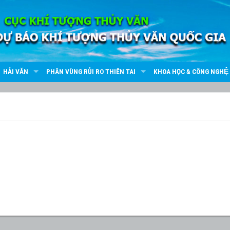
HẢI VĂN
PHÂN VÙNG RỦI RO THIÊN TAI
KHOA HỌC & CÔNG NGHỆ