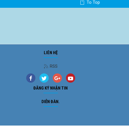
To Top
LIÊN HỆ
Ảnh phong cảnh
RSS
ĐĂNG KÝ NHẬN TIN
DIỄN ĐÀN.