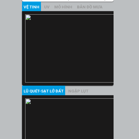
VỆ TINH
UV
MÔ HÌNH
BẢN ĐỒ MƯA
LŨ QUÉT-SẠT LỞ ĐẤT
NGẬP LỤT