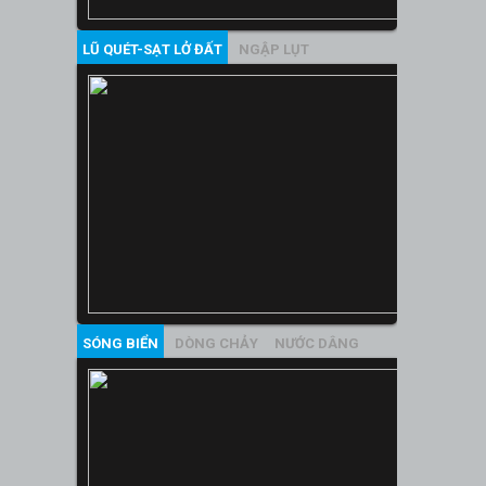
LŨ QUÉT-SẠT LỞ ĐẤT
NGẬP LỤT
SÓNG BIỂN
DÒNG CHẢY
NƯỚC DÂNG