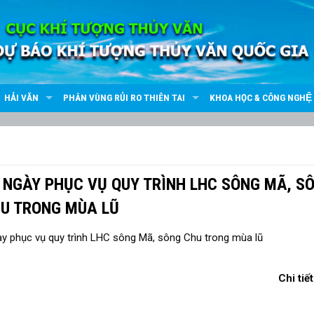
HẢI VĂN
PHÂN VÙNG RỦI RO THIÊN TAI
KHOA HỌC & CÔNG NGHỆ
 NGÀY PHỤC VỤ QUY TRÌNH LHC SÔNG MÃ, S
U TRONG MÙA LŨ
Chi tiết