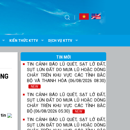
KIẾN THỨC KTTV
DỊCH VỤ KTTV
TIN MỚI
TIN CẢNH BÁO LŨ QUÉT, SẠT LỞ ĐẤT,
SỤT LÚN ĐẤT DO MƯA LŨ HOẶC DÒNG
ÔNG
CHẢY TRÊN KHU VỰC CÁC TỈNH BẮC
BỘ VÀ THANH HÓA (06/08/2026 08:30)
NEW
TIN CẢNH BÁO LŨ QUÉT, SẠT LỞ ĐẤT,
SỤT LÚN ĐẤT DO MƯA LŨ HOẶC DÒNG
CHẢY TRÊN KHU VỰC CÁC TỈNH BẮC
BỘ (06/08/2026 05:30)
NEW
 tin
TIN CẢNH BÁO LŨ QUÉT, SẠT LỞ ĐẤT,
SỤT LÚN ĐẤT DO MƯA LŨ HOẶC DÒNG