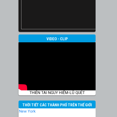
VIDEO - CLIP
THIÊN TAI NGUY HIỂM-LŨ QUÉT
THỜI TIẾT CÁC THÀNH PHỐ TRÊN THẾ GIỚI
New York