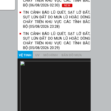
CHẢY TRÊN KHU VỰC CÁC TỈNH BẮC
BỘ (06/08/2026 02:30)
NEW
TIN CẢNH BÁO LŨ QUÉT, SẠT LỞ ĐẤT,
SỤT LÚN ĐẤT DO MƯA LŨ HOẶC DÒNG
CHẢY TRÊN KHU VỰC CÁC TỈNH BẮC
BỘ (05/08/2026 23:28)
TIN CẢNH BÁO LŨ QUÉT, SẠT LỞ ĐẤT,
SỤT LÚN ĐẤT DO MƯA LŨ HOẶC DÒNG
CHẢY TRÊN KHU VỰC CÁC TỈNH BẮC
BỘ (05/08/2026 20:29)
VỆ TINH
UV
MÔ HÌNH
BẢN ĐỒ MƯA