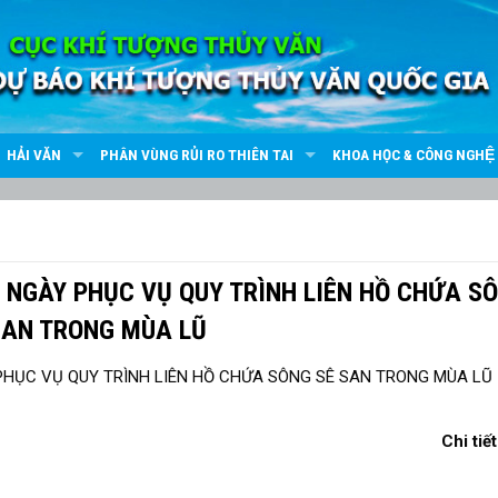
HẢI VĂN
PHÂN VÙNG RỦI RO THIÊN TAI
KHOA HỌC & CÔNG NGHỆ
G NGÀY PHỤC VỤ QUY TRÌNH LIÊN HỒ CHỨA S
SAN TRONG MÙA LŨ
Chi tiết