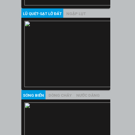
LŨ QUÉT-SẠT LỞ ĐẤT
NGẬP LỤT
SÓNG BIỂN
DÒNG CHẢY
NƯỚC DÂNG