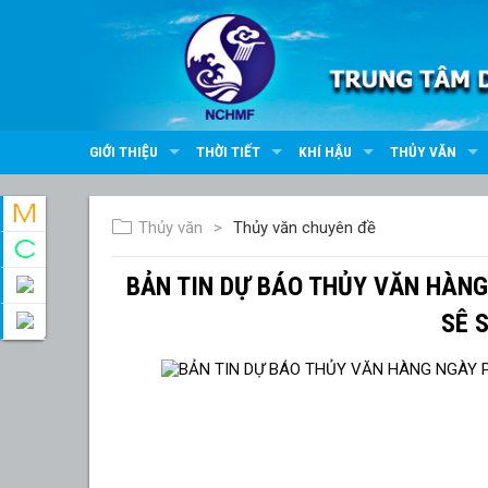
GIỚI THIỆU
THỜI TIẾT
KHÍ HẬU
THỦY VĂN
Thủy văn
Thủy văn chuyên đề
BẢN TIN DỰ BÁO THỦY VĂN HÀN
SÊ 