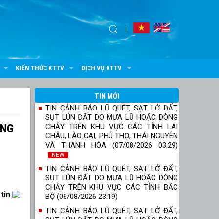
KIẾN THỨC KTTV
DỊCH VỤ KTTV
TIN MỚI
TIN CẢNH BÁO LŨ QUÉT, SẠT LỞ ĐẤT,
SỤT LÚN ĐẤT DO MƯA LŨ HOẶC DÒNG
ÔNG
CHẢY TRÊN KHU VỰC CÁC TỈNH LAI
CHÂU, LÀO CAI, PHÚ THỌ, THÁI NGUYÊN
VÀ THANH HÓA (07/08/2026 03:29)
NEW
TIN CẢNH BÁO LŨ QUÉT, SẠT LỞ ĐẤT,
SỤT LÚN ĐẤT DO MƯA LŨ HOẶC DÒNG
CHẢY TRÊN KHU VỰC CÁC TỈNH BẮC
 tin
BỘ (06/08/2026 23:19)
TIN CẢNH BÁO LŨ QUÉT, SẠT LỞ ĐẤT,