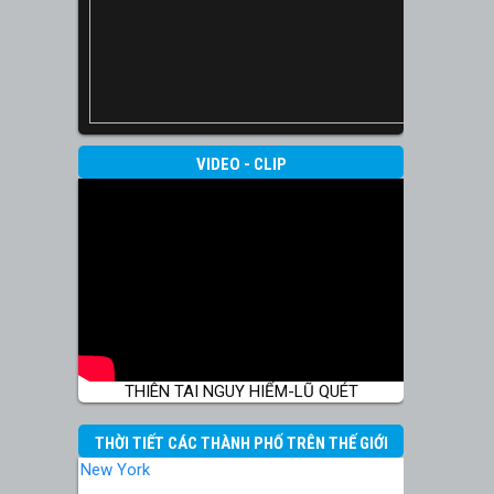
VIDEO - CLIP
THIÊN TAI NGUY HIỂM-LŨ QUÉT
THỜI TIẾT CÁC THÀNH PHỐ TRÊN THẾ GIỚI
New York