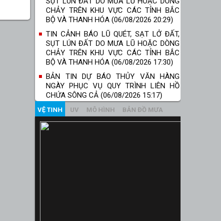
SỤT LÚN ĐẤT DO MƯA LŨ HOẶC DÒNG
CHẢY TRÊN KHU VỰC CÁC TỈNH BẮC
BỘ VÀ THANH HÓA (06/08/2026 20:29)
TIN CẢNH BÁO LŨ QUÉT, SẠT LỞ ĐẤT,
SỤT LÚN ĐẤT DO MƯA LŨ HOẶC DÒNG
CHẢY TRÊN KHU VỰC CÁC TỈNH BẮC
BỘ VÀ THANH HÓA (06/08/2026 17:30)
BẢN TIN DỰ BÁO THỦY VĂN HÀNG
NGÀY PHỤC VỤ QUY TRÌNH LIÊN HỒ
CHỨA SÔNG CẢ (06/08/2026 15:17)
VỆ TINH
UV
MÔ HÌNH
BẢN ĐỒ MƯA