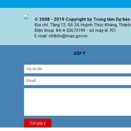
© 2008 - 2019 Copyright by Trung tâm Dự báo 
Địa chỉ: Tầng 12, Số 24, Huỳnh Thúc Kháng, Thành
Điện thoại: 84-4-32673199 - số máy lẻ 701
E-mail: vtttkttv@mae.gov.vn
GÓP Ý
Gửi góp ý