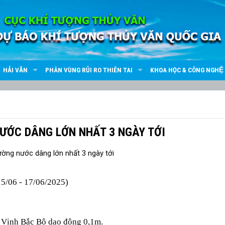
HẢI VĂN
PHÂN VÙNG RỦI RO THIÊN TAI
KHOA HỌC & CÔNG NGHỆ
ƯỚC DÂNG LỚN NHẤT 3 NGÀY TỚI
06 - 17/06/2025)
c Vịnh Bắc Bộ dao động 0,1m.