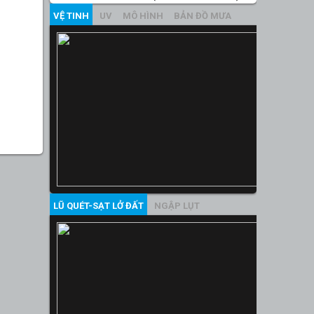
VỆ TINH
UV
MÔ HÌNH
BẢN ĐỒ MƯA
LŨ QUÉT-SẠT LỞ ĐẤT
NGẬP LỤT