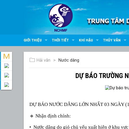
GIỚI THIỆU
THỜI TIẾT
KHÍ HẬU
THỦY VĂN
Hải văn
Nước dâng
DỰ BÁO TRƯỜNG N
DỰ BÁO NƯỚC DÂNG LỚN NHẤT 03 NGÀY (15/
🔹
Nhận định chính:
•
Nước dâng do gió chủ yếu xuất hiện ở khu vự