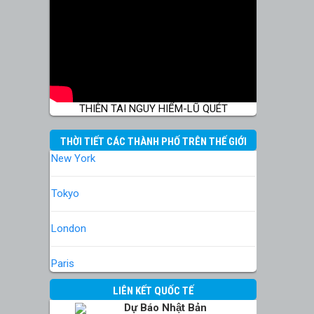
THIÊN TAI NGUY HIỂM-LŨ QUÉT
THỜI TIẾT CÁC THÀNH PHỐ TRÊN THẾ GIỚI
New York
Tokyo
London
Paris
LIÊN KẾT QUỐC TẾ
Dự Báo Nhật Bản