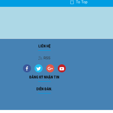
To Top
LIÊN HỆ
Ảnh phong cảnh
RSS
ĐĂNG KÝ NHẬN TIN
DIỄN ĐÀN.