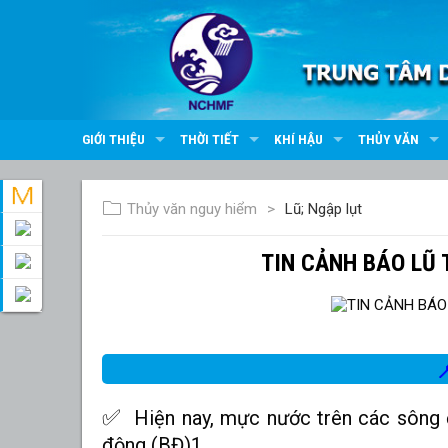
GIỚI THIỆU
THỜI TIẾT
KHÍ HẬU
THỦY VĂN
Thủy văn nguy hiểm
Lũ; Ngập lụt
TIN CẢNH BÁO LŨ

✅
Hiện nay, mực nước trên các sông
động (BĐ)1.