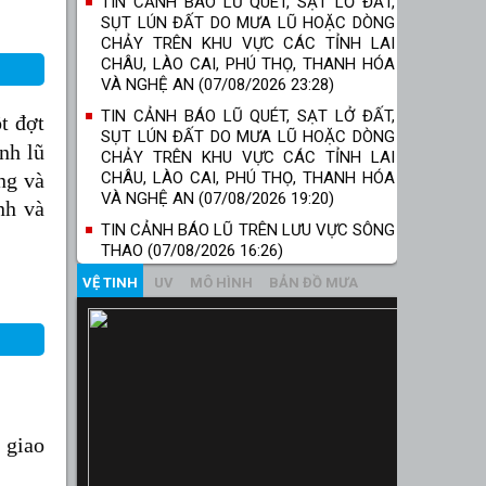
TIN CẢNH BÁO LŨ QUÉT, SẠT LỞ ĐẤT,
SỤT LÚN ĐẤT DO MƯA LŨ HOẶC DÒNG
CHẢY TRÊN KHU VỰC CÁC TỈNH LAI
CHÂU, LÀO CAI, PHÚ THỌ, THANH HÓA
VÀ NGHỆ AN (07/08/2026 23:28)
TIN CẢNH BÁO LŨ QUÉT, SẠT LỞ ĐẤT,
t đợt
SỤT LÚN ĐẤT DO MƯA LŨ HOẶC DÒNG
nh lũ
CHẢY TRÊN KHU VỰC CÁC TỈNH LAI
CHÂU, LÀO CAI, PHÚ THỌ, THANH HÓA
ng và
VÀ NGHỆ AN (07/08/2026 19:20)
nh và
TIN CẢNH BÁO LŨ TRÊN LƯU VỰC SÔNG
THAO (07/08/2026 16:26)
VỆ TINH
UV
MÔ HÌNH
BẢN ĐỒ MƯA
 giao