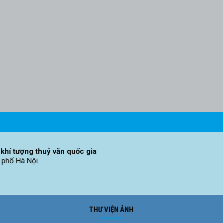
khí tượng thuỷ văn quốc gia
 phố Hà Nội.
THƯ VIỆN ẢNH
Ảnh phong cảnh