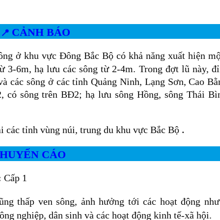
CẢNH BÁO
📍
sông ở khu vực Đông Bắc Bộ có khả năng xuất hiện mộ
từ 3-6m, hạ lưu các sông từ 2-4m. Trong đợt lũ này, đỉ
 và các sông ở các tỉnh Quảng Ninh, Lạng Sơn, Cao Bằ
 có sông trên BĐ2; hạ lưu sông Hồng, sông Thái Bì
.
tại các tỉnh vùng núi, trung du khu vực Bắc Bộ
 KHUYẾN CÁO
:
Cấp 1
rũng thấp ven sông, ảnh hưởng tới các hoạt động như
nông nghiệp, dân sinh và các hoạt động kinh tế-xã hội.