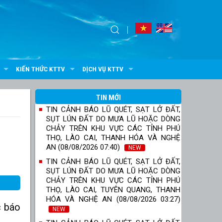
KIẾN THỨC KTTV
DỊCH VỤ KTTV
TIN MỚI
TIN CẢNH BÁO LŨ QUÉT, SẠT LỞ ĐẤT,
SỤT LÚN ĐẤT DO MƯA LŨ HOẶC DÒNG
CHẢY TRÊN KHU VỰC CÁC TỈNH PHÚ
THỌ, LÀO CAI, THANH HÓA VÀ NGHỆ
AN (08/08/2026 07:40)
NEW
TIN CẢNH BÁO LŨ QUÉT, SẠT LỞ ĐẤT,
SỤT LÚN ĐẤT DO MƯA LŨ HOẶC DÒNG
CHẢY TRÊN KHU VỰC CÁC TỈNH PHÚ
THỌ, LÀO CAI, TUYÊN QUANG, THANH
HÓA VÀ NGHỆ AN (08/08/2026 03:27)
c báo
NEW