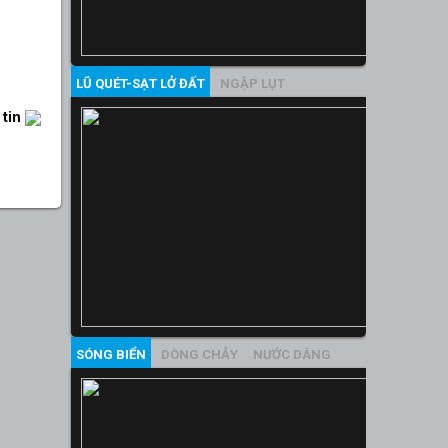
LŨ QUÉT-SẠT LỞ ĐẤT
NGẬP LỤT
 tin
SÓNG BIỂN
DÒNG CHẢY
NƯỚC DÂNG