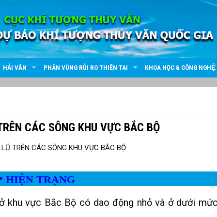
HẢI VĂN
PHÂN VÙNG RỦI RO THIÊN TAI
KHOA HỌC & CÔNG NGHỆ
 TRÊN CÁC SÔNG KHU VỰC BẮC BỘ
HIỆN TRẠNG

 ở khu vực Bắc Bộ có dao động nhỏ và ở dưới mứ