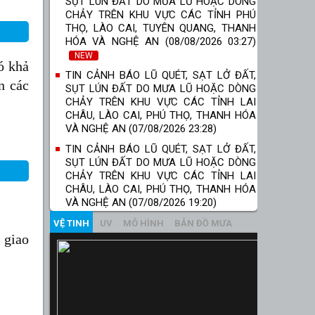
SỤT LÚN ĐẤT DO MƯA LŨ HOẶC DÒNG
CHẢY TRÊN KHU VỰC CÁC TỈNH PHÚ
THỌ, LÀO CAI, TUYÊN QUANG, THANH
HÓA VÀ NGHỆ AN (08/08/2026 03:27)
NEW
ó khả
TIN CẢNH BÁO LŨ QUÉT, SẠT LỞ ĐẤT,
n các
SỤT LÚN ĐẤT DO MƯA LŨ HOẶC DÒNG
CHẢY TRÊN KHU VỰC CÁC TỈNH LAI
CHÂU, LÀO CAI, PHÚ THỌ, THANH HÓA
VÀ NGHỆ AN (07/08/2026 23:28)
TIN CẢNH BÁO LŨ QUÉT, SẠT LỞ ĐẤT,
SỤT LÚN ĐẤT DO MƯA LŨ HOẶC DÒNG
CHẢY TRÊN KHU VỰC CÁC TỈNH LAI
CHÂU, LÀO CAI, PHÚ THỌ, THANH HÓA
VÀ NGHỆ AN (07/08/2026 19:20)
VỆ TINH
UV
MÔ HÌNH
BẢN ĐỒ MƯA
 giao