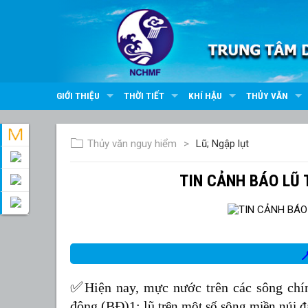
GIỚI THIỆU
THỜI TIẾT
KHÍ HẬU
THỦY VĂN
Thủy văn nguy hiểm
Lũ; Ngập lụt
TIN CẢNH BÁO LŨ

✅
Hiện nay, mực nước trên các sông ch
động (BĐ)1; lũ
trên một số sông miền núi 