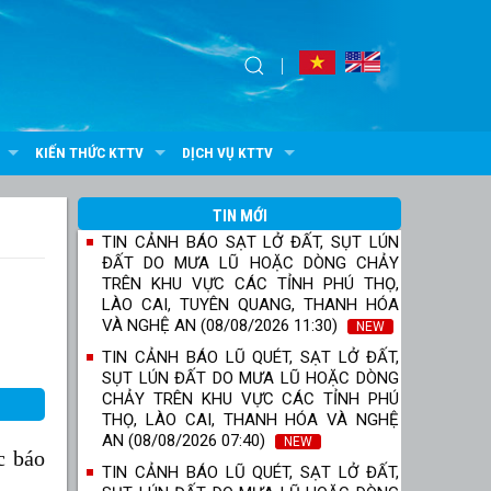
KIẾN THỨC KTTV
DỊCH VỤ KTTV
TIN MỚI
TIN CẢNH BÁO SẠT LỞ ĐẤT, SỤT LÚN
ĐẤT DO MƯA LŨ HOẶC DÒNG CHẢY
TRÊN KHU VỰC CÁC TỈNH PHÚ THỌ,
LÀO CAI, TUYÊN QUANG, THANH HÓA
VÀ NGHỆ AN (08/08/2026 11:30)
NEW
TIN CẢNH BÁO LŨ QUÉT, SẠT LỞ ĐẤT,
SỤT LÚN ĐẤT DO MƯA LŨ HOẶC DÒNG
CHẢY TRÊN KHU VỰC CÁC TỈNH PHÚ
THỌ, LÀO CAI, THANH HÓA VÀ NGHỆ
AN (08/08/2026 07:40)
NEW
c báo
TIN CẢNH BÁO LŨ QUÉT, SẠT LỞ ĐẤT,