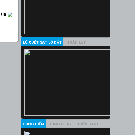
 tin
LŨ QUÉT-SẠT LỞ ĐẤT
NGẬP LỤT
SÓNG BIỂN
DÒNG CHẢY
NƯỚC DÂNG