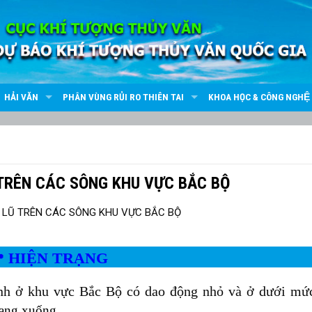
HẢI VĂN
PHÂN VÙNG RỦI RO THIÊN TAI
KHOA HỌC & CÔNG NGHỆ
 TRÊN CÁC SÔNG KHU VỰC BẮC BỘ
HIỆN TRẠNG

ính ở khu vực Bắc Bộ có dao động nhỏ và ở dưới mứ
đang xuống.