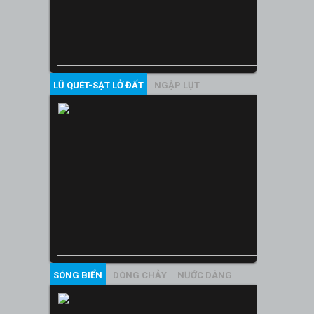
LŨ QUÉT-SẠT LỞ ĐẤT
NGẬP LỤT
SÓNG BIỂN
DÒNG CHẢY
NƯỚC DÂNG