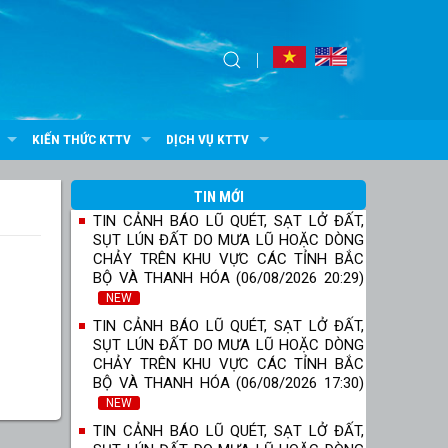
KIẾN THỨC KTTV
DỊCH VỤ KTTV
TIN MỚI
TIN CẢNH BÁO LŨ QUÉT, SẠT LỞ ĐẤT,
SỤT LÚN ĐẤT DO MƯA LŨ HOẶC DÒNG
CHẢY TRÊN KHU VỰC CÁC TỈNH BẮC
BỘ VÀ THANH HÓA (06/08/2026 20:29)
NEW
TIN CẢNH BÁO LŨ QUÉT, SẠT LỞ ĐẤT,
SỤT LÚN ĐẤT DO MƯA LŨ HOẶC DÒNG
CHẢY TRÊN KHU VỰC CÁC TỈNH BẮC
BỘ VÀ THANH HÓA (06/08/2026 17:30)
NEW
TIN CẢNH BÁO LŨ QUÉT, SẠT LỞ ĐẤT,