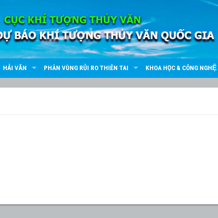
HẢI VĂN
PHÂN VÙNG RỦI RO THIÊN TAI
KHOA HỌC & CÔNG NGHỆ