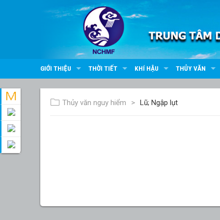
GIỚI THIỆU
THỜI TIẾT
KHÍ HẬU
THỦY VĂN
Thủy văn nguy hiểm
Lũ; Ngập lụt