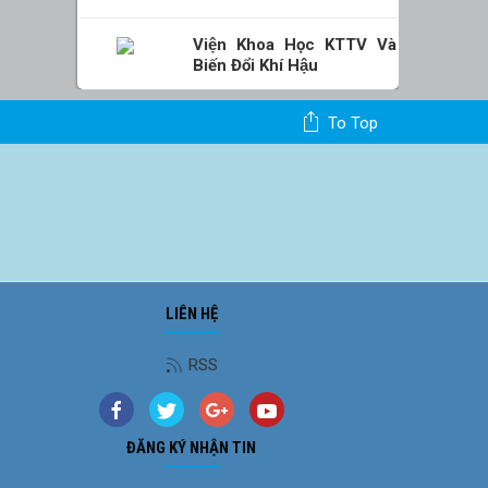
Viện Khoa Học KTTV Và
Biến Đổi Khí Hậu
To Top
LIÊN HỆ
Ảnh phong cảnh
RSS
ĐĂNG KÝ NHẬN TIN