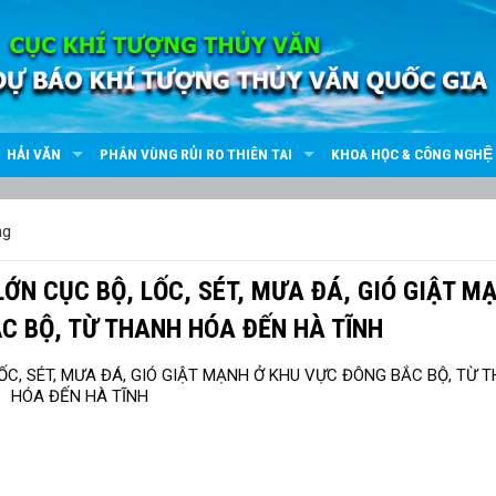
HẢI VĂN
PHÂN VÙNG RỦI RO THIÊN TAI
KHOA HỌC & CÔNG NGHỆ
ng
ỚN CỤC BỘ, LỐC, SÉT, MƯA ĐÁ, GIÓ GIẬT M
C BỘ, TỪ THANH HÓA ĐẾN HÀ TĨNH