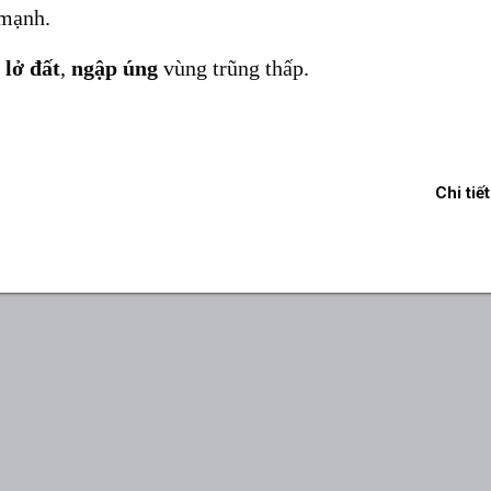
 mạnh.
 lở đất
,
ngập úng
vùng trũng thấp.
Chi tiết