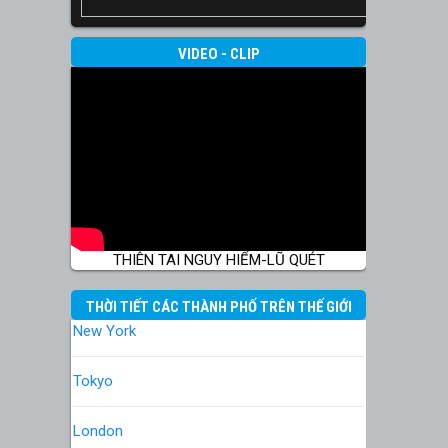
VIDEO - CLIP
THIÊN TAI NGUY HIỂM-LŨ QUÉT
THỜI TIẾT CÁC THÀNH PHỐ TRÊN THẾ GIỚI
New York
Tokyo
London