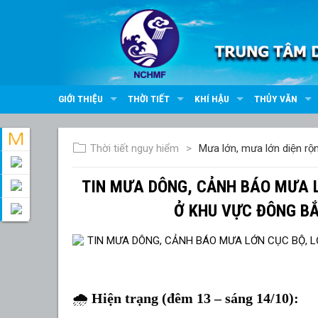
GIỚI THIỆU
THỜI TIẾT
KHÍ HẬU
THỦY VĂN
Thời tiết nguy hiểm
Mưa lớn, mưa lớn diện rộ
TIN MƯA DÔNG, CẢNH BÁO MƯA L
Ở KHU VỰC ĐÔNG BẮ
🌧️
Hiện trạng (đêm 13 – sáng 14/10):