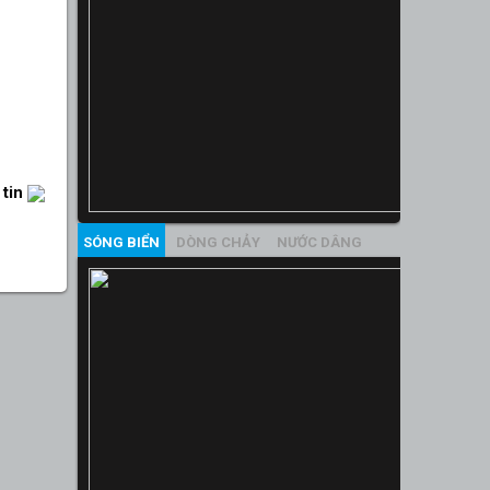
 tin
SÓNG BIỂN
DÒNG CHẢY
NƯỚC DÂNG