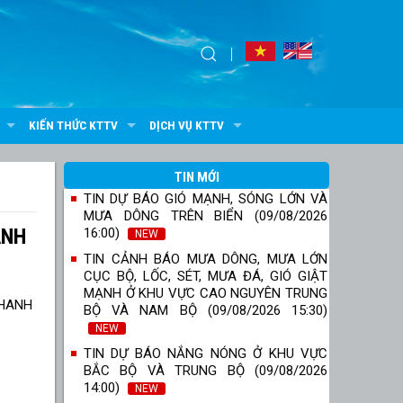
KIẾN THỨC KTTV
DỊCH VỤ KTTV
TIN MỚI
TIN DỰ BÁO GIÓ MẠNH, SÓNG LỚN VÀ
MƯA DÔNG TRÊN BIỂN (09/08/2026
ẠNH
16:00)
NEW
TIN CẢNH BÁO MƯA DÔNG, MƯA LỚN
CỤC BỘ, LỐC, SÉT, MƯA ĐÁ, GIÓ GIẬT
MẠNH Ở KHU VỰC CAO NGUYÊN TRUNG
BỘ VÀ NAM BỘ (09/08/2026 15:30)
NEW
TIN DỰ BÁO NẮNG NÓNG Ở KHU VỰC
BẮC BỘ VÀ TRUNG BỘ (09/08/2026
14:00)
NEW