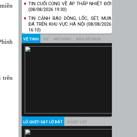
TIN CUỐI CÙNG VỀ ÁP THẤP NHIỆT ĐỚI
 miền
(08/08/2026 19:30)
TIN CẢNH BÁO DÔNG, LỐC, SÉT, MƯA
ĐÁ TRÊN KHU VỰC HÀ NỘI (08/08/2026
16:10)
VỆ TINH
UV
MÔ HÌNH
BẢN ĐỒ MƯA
Phình
 trên
LŨ QUÉT-SẠT LỞ ĐẤT
NGẬP LỤT