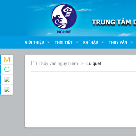
GIỚI THIỆU
THỜI TIẾT
KHÍ HẬU
THỦY VĂN
Thủy văn nguy hiểm
Lũ quét