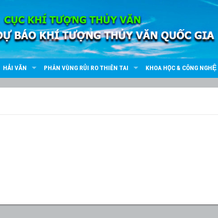
HẢI VĂN
PHÂN VÙNG RỦI RO THIÊN TAI
KHOA HỌC & CÔNG NGHỆ