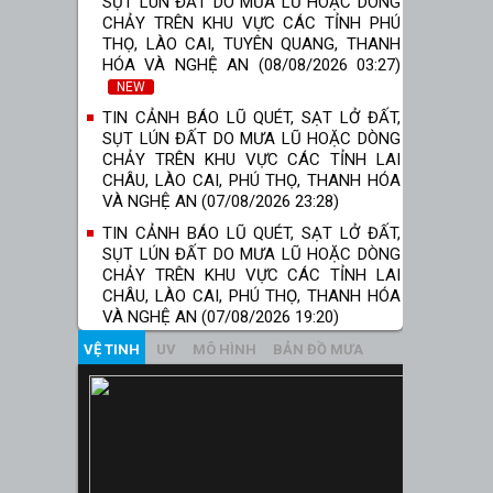
SỤT LÚN ĐẤT DO MƯA LŨ HOẶC DÒNG
CHẢY TRÊN KHU VỰC CÁC TỈNH PHÚ
THỌ, LÀO CAI, TUYÊN QUANG, THANH
HÓA VÀ NGHỆ AN (08/08/2026 03:27)
NEW
TIN CẢNH BÁO LŨ QUÉT, SẠT LỞ ĐẤT,
SỤT LÚN ĐẤT DO MƯA LŨ HOẶC DÒNG
CHẢY TRÊN KHU VỰC CÁC TỈNH LAI
CHÂU, LÀO CAI, PHÚ THỌ, THANH HÓA
VÀ NGHỆ AN (07/08/2026 23:28)
TIN CẢNH BÁO LŨ QUÉT, SẠT LỞ ĐẤT,
SỤT LÚN ĐẤT DO MƯA LŨ HOẶC DÒNG
CHẢY TRÊN KHU VỰC CÁC TỈNH LAI
CHÂU, LÀO CAI, PHÚ THỌ, THANH HÓA
VÀ NGHỆ AN (07/08/2026 19:20)
VỆ TINH
UV
MÔ HÌNH
BẢN ĐỒ MƯA