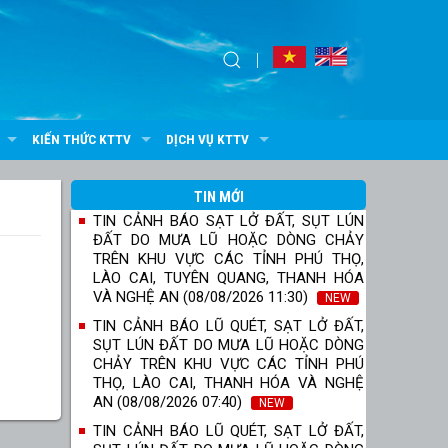
KIẾN THỨC KTTV
DỊCH VỤ KTTV
TIN MỚI
TIN CẢNH BÁO SẠT LỞ ĐẤT, SỤT LÚN
ĐẤT DO MƯA LŨ HOẶC DÒNG CHẢY
TRÊN KHU VỰC CÁC TỈNH PHÚ THỌ,
LÀO CAI, TUYÊN QUANG, THANH HÓA
VÀ NGHỆ AN (08/08/2026 11:30)
NEW
TIN CẢNH BÁO LŨ QUÉT, SẠT LỞ ĐẤT,
SỤT LÚN ĐẤT DO MƯA LŨ HOẶC DÒNG
CHẢY TRÊN KHU VỰC CÁC TỈNH PHÚ
THỌ, LÀO CAI, THANH HÓA VÀ NGHỆ
AN (08/08/2026 07:40)
NEW
TIN CẢNH BÁO LŨ QUÉT, SẠT LỞ ĐẤT,