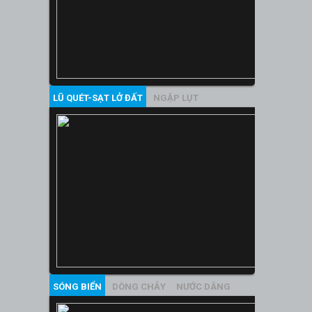
LŨ QUÉT-SẠT LỞ ĐẤT
NGẬP LỤT
SÓNG BIỂN
DÒNG CHẢY
NƯỚC DÂNG