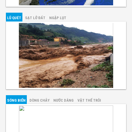
LŨ QUÉT
SẠT LỞ ĐẤT
NGẬP LỤT
SÓNG BIỂN
DÒNG CHẢY
NƯỚC DÂNG
VẬT THỂ TRÔI