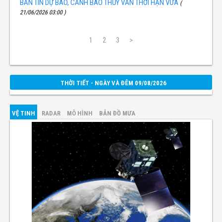
BẢN TIN DỰ BÁO, CẢNH BÁO THỦY VĂN THỜI HẠN VỪA
(
21/06/2026 03:00 )
1
2
3
>
THỜI TIẾT - NGÀY VÀ ĐÊM 09/08/2026
VỆ TINH
RADAR
MÔ HÌNH
BẢN ĐỒ MƯA