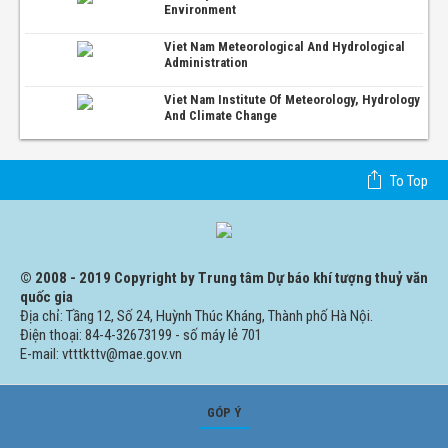
Environment
Viet Nam Meteorological And Hydrological
Administration
Viet Nam Institute Of Meteorology, Hydrology
And Climate Change
To Top
© 2008 - 2019 Copyright by Trung tâm Dự báo khí tượng thuỷ văn
quốc gia
Địa chỉ: Tầng 12, Số 24, Huỳnh Thúc Kháng, Thành phố Hà Nội.
Điện thoại: 84-4-32673199 - số máy lẻ 701
E-mail: vtttkttv@mae.gov.vn
GÓP Ý