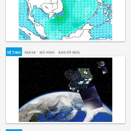
VỆ TINH
RADAR
MÔ HÌNH
BẢN ĐỒ MƯA