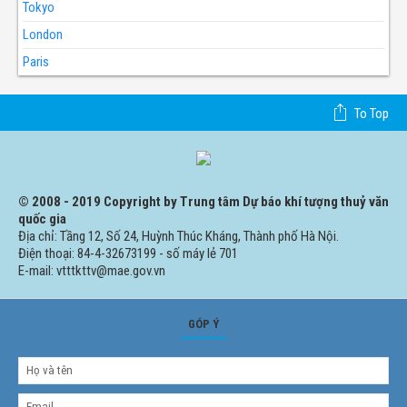
Tokyo
London
Paris
To Top
© 2008 - 2019 Copyright by Trung tâm Dự báo khí tượng thuỷ văn
quốc gia
Địa chỉ: Tầng 12, Số 24, Huỳnh Thúc Kháng, Thành phố Hà Nội.
Điện thoại: 84-4-32673199 - số máy lẻ 701
E-mail: vtttkttv@mae.gov.vn
GÓP Ý