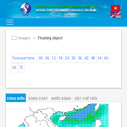
Images
Floating object
Forecast time :
00
06
12
18
24
30
36
42
48
54
60
66
72
SÓNG BIỂN
DÒNG CHẢY
NƯỚC DÂNG
VẬT THỂ TRÔI