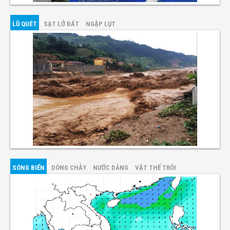
LŨ QUÉT
SẠT LỞ ĐẤT
NGẬP LỤT
SÓNG BIỂN
DÒNG CHẢY
NƯỚC DÂNG
VẬT THỂ TRÔI