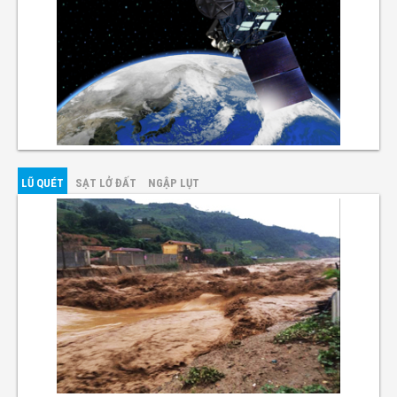
LŨ QUÉT
SẠT LỞ ĐẤT
NGẬP LỤT