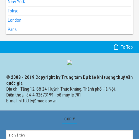
New York
Tokyo
London
Paris
To Top
© 2008 - 2019 Copyright by Trung tâm Dự báo khí tượng thuỷ văn
quốc gia
Địa chỉ: Tầng 12, Số 24, Huỳnh Thúc Kháng, Thành phố Hà Nội.
Điện thoại: 84-4-32673199 - số máy lẻ 701
E-mail: vtttkttv@mae.gov.vn
GÓP Ý