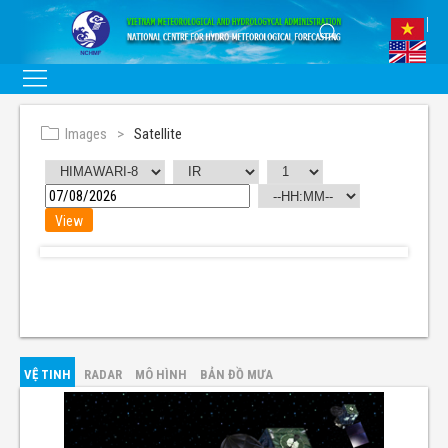
Images
Satellite
VỆ TINH
RADAR
MÔ HÌNH
BẢN ĐỒ MƯA