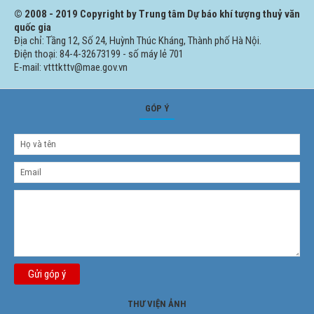
© 2008 - 2019 Copyright by Trung tâm Dự báo khí tượng thuỷ văn
quốc gia
Địa chỉ: Tầng 12, Số 24, Huỳnh Thúc Kháng, Thành phố Hà Nội.
Điện thoại: 84-4-32673199 - số máy lẻ 701
E-mail: vtttkttv@mae.gov.vn
GÓP Ý
Gửi góp ý
THƯ VIỆN ẢNH