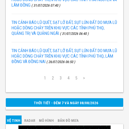
LÂM ĐỒNG
( 31/07/2026 07:40 )
TIN CẢNH BÁO LŨ QUÉT, SẠT LỞ ĐẤT, SỤT LÚN ĐẤT DO MƯA LŨ
HOẶC DÒNG CHẢY TRÊN KHU VỰC CÁC TỈNH PHÚ THỌ,
QUẢNG TRỊ VÀ QUẢNG NGÃI
( 31/07/2026 06:40 )
TIN CẢNH BÁO LŨ QUÉT, SẠT LỞ ĐẤT, SỤT LÚN ĐẤT DO MƯA LŨ
HOẶC DÒNG CHẢY TRÊN KHU VỰC CÁC TỈNH PHÚ THỌ, LÂM
ĐỒNG VÀ ĐỒNG NAI
( 26/07/2026 06:50 )
1
2
3
4
5
>
THỜI TIẾT - ĐÊM 7 VÀ NGÀY 08/08/2026
VỆ TINH
RADAR
MÔ HÌNH
BẢN ĐỒ MƯA