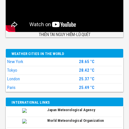
THIÊN TAI NGUY HIỂM-LŨ QUÉT
WEATHER CITIES IN THE WORLD
New York
28.65 °C
Tokyo
28.42 °C
London
25.37 °C
Paris
25.49 °C
INTERNATIONAL LINKS
Japan Meteorological Agency
World Meteorological Organization