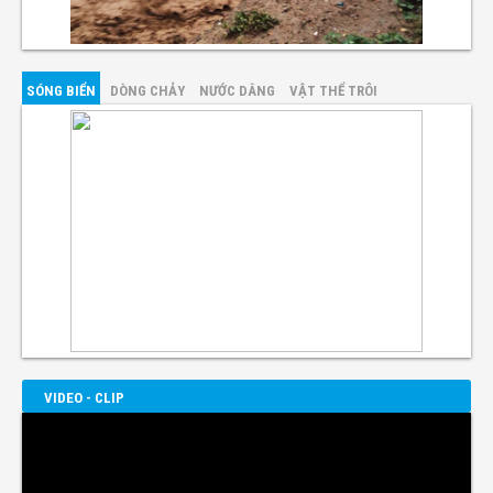
SÓNG BIỂN
DÒNG CHẢY
NƯỚC DÂNG
VẬT THỂ TRÔI
VIDEO - CLIP