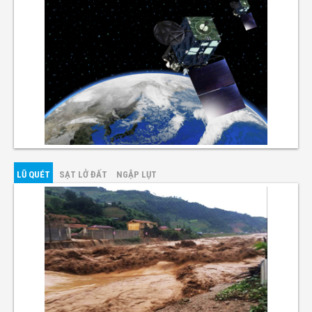
LŨ QUÉT
SẠT LỞ ĐẤT
NGẬP LỤT