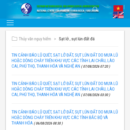
Thủy văn nguy hiểm
Sạt lở , sụt lún đất đá
TIN CẢNH BÁO LŨ QUÉT, SẠT LỞ ĐẤT, SỤT LÚN ĐẤT DO MƯA LŨ
HOẶC DÒNG CHẢY TRÊN KHU VỰC CÁC TỈNH LAI CHÂU, LÀO
CAI, PHÚ THỌ, THANH HÓA VÀ NGHỆ AN
( 07/08/2026 07:20 )
TIN CẢNH BÁO LŨ QUÉT, SẠT LỞ ĐẤT, SỤT LÚN ĐẤT DO MƯA LŨ
HOẶC DÒNG CHẢY TRÊN KHU VỰC CÁC TỈNH LAI CHÂU, LÀO
CAI, PHÚ THỌ, THANH HÓA VÀ NGHỆ AN
( 07/08/2026 03:30 )
TIN CẢNH BÁO LŨ QUÉT, SẠT LỞ ĐẤT, SỤT LÚN ĐẤT DO MƯA LŨ
HOẶC DÒNG CHẢY TRÊN KHU VỰC CÁC TỈNH BẮC BỘ VÀ
THANH HÓA
( 06/08/2026 08:30 )