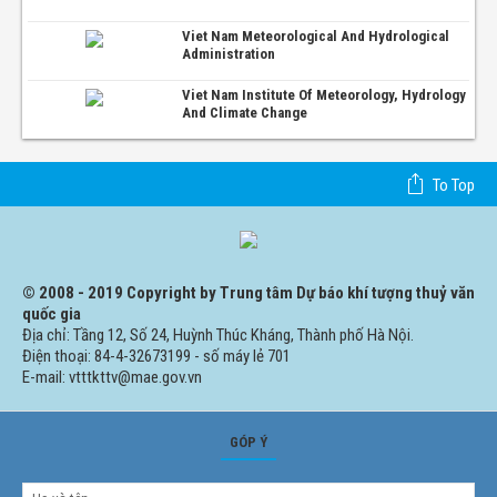
Viet Nam Meteorological And Hydrological
Administration
Viet Nam Institute Of Meteorology, Hydrology
And Climate Change
To Top
© 2008 - 2019 Copyright by Trung tâm Dự báo khí tượng thuỷ văn
quốc gia
Địa chỉ: Tầng 12, Số 24, Huỳnh Thúc Kháng, Thành phố Hà Nội.
Điện thoại: 84-4-32673199 - số máy lẻ 701
E-mail: vtttkttv@mae.gov.vn
GÓP Ý