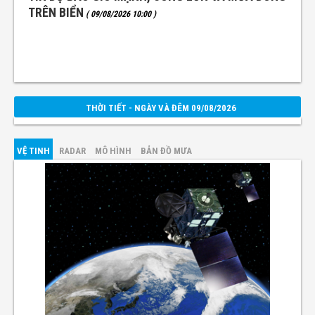
TRÊN BIỂN
( 09/08/2026 10:00 )
THỜI TIẾT - NGÀY VÀ ĐÊM 09/08/2026
VỆ TINH
RADAR
MÔ HÌNH
BẢN ĐỒ MƯA