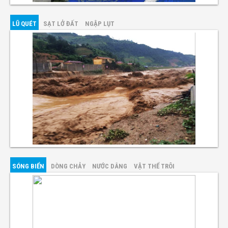
LŨ QUÉT
SẠT LỞ ĐẤT
NGẬP LỤT
SÓNG BIỂN
DÒNG CHẢY
NƯỚC DÂNG
VẬT THỂ TRÔI