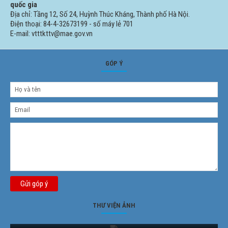
quốc gia
Địa chỉ: Tầng 12, Số 24, Huỳnh Thúc Kháng, Thành phố Hà Nội.
Điện thoại: 84-4-32673199 - số máy lẻ 701
E-mail: vtttkttv@mae.gov.vn
GÓP Ý
Gửi góp ý
THƯ VIỆN ẢNH
Ảnh phong cảnh