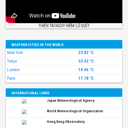
THIÊN TAI NGUY HIỂM-LŨ QUÉT
WEATHER CITIES IN THE WORLD
New York
23.82 °C
Tokyo
33.42 °C
London
14.46 °C
Paris
17.78 °C
INTERNATIONAL LINKS
Japan Meteorological Agency
World Meteorological Organization
Hong Kong Observatory