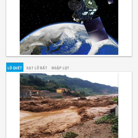
LŨ QUÉT
SẠT LỞ ĐẤT
NGẬP LỤT