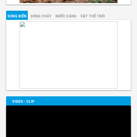
SÓNG BIỂN
DÒNG CHẢY
NƯỚC DÂNG
VẬT THỂ TRÔI
VIDEO - CLIP