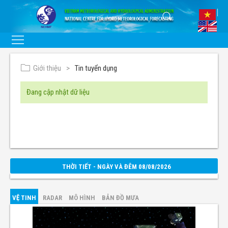
Giới thiệu
Tin tuyển dụng
Đang cập nhật dữ liệu
THỜI TIẾT - NGÀY VÀ ĐÊM 08/08/2026
VỆ TINH
RADAR
MÔ HÌNH
BẢN ĐỒ MƯA