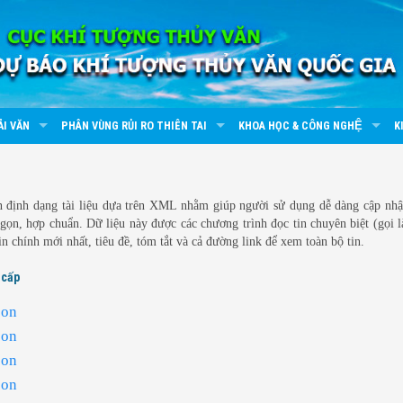
ẢI VĂN
PHÂN VÙNG RỦI RO THIÊN TAI
KHOA HỌC & CÔNG NGHỆ
K
ẩn định dạng tài liệu dựa trên XML nhằm giúp người sử dụng dễ dàng cập nhật
ọn, hợp chuẩn. Dữ liệu này được các chương trình đọc tin chuyên biệt (gọi l
n chính mới nhất, tiêu đề, tóm tắt và cả đường link để xem toàn bộ tin.
 cấp