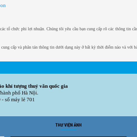
ác tổ chức phi lợi nhuận. Chúng tôi yêu cầu bạn cung cấp rõ các thông tin cầ
ung cấp và phân tán thông tin dưới dạng này ở bất kỳ thời điểm nào và với bấ
o khí tượng thuỷ văn quốc gia
Thành phố Hà Nội.
- số máy lẻ 701
THƯ VIỆN ẢNH
Ảnh phong cảnh