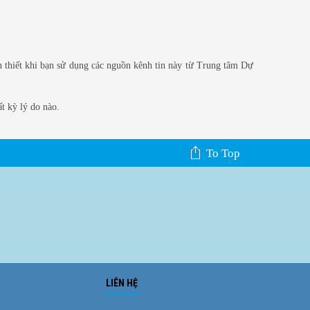
n thiết khi bạn sử dụng các nguồn kênh tin này từ Trung tâm Dự
t kỳ lý do nào.
To Top
LIÊN HỆ
Ảnh phong cảnh