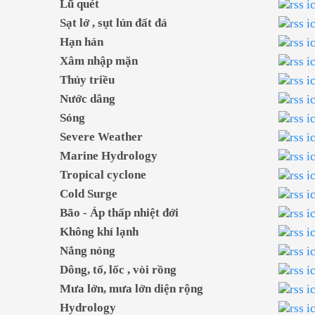
Lũ quét
Sạt lở , sụt lún đất đá
Hạn hán
Xâm nhập mặn
Thủy triều
Nước dâng
Sóng
Severe Weather
Marine Hydrology
Tropical cyclone
Cold Surge
Bão - Áp thấp nhiệt đới
Không khí lạnh
Nắng nóng
Dông, tố, lốc , vòi rồng
Mưa lớn, mưa lớn diện rộng
Hydrology