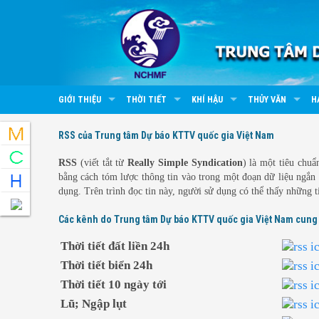
GIỚI THIỆU
THỜI TIẾT
KHÍ HẬU
THỦY VĂN
H
RSS của Trung tâm Dự báo KTTV quốc gia Việt Nam
RSS
(viết tắt từ
Really Simple Syndication
) là một tiêu chu
bằng cách tóm lược thông tin vào trong một đoạn dữ liệu ngắn g
dụng. Trên trình đọc tin này, người sử dụng có thể thấy những ti
Các kênh do Trung tâm Dự báo KTTV quốc gia Việt Nam cung
Thời tiết đất liền 24h
Thời tiết biển 24h
Thời tiết 10 ngày tới
Lũ; Ngập lụt