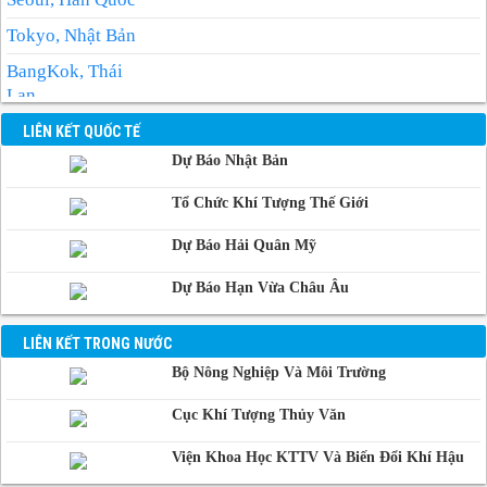
Tokyo, Nhật Bản
BangKok, Thái
Lan
Manila, Philippin
LIÊN KẾT QUỐC TẾ
Dự Báo Nhật Bản
Phnom-Penh,
Campuchia
Tổ Chức Khí Tượng Thế Giới
Dự Báo Hải Quân Mỹ
Dự Báo Hạn Vừa Châu Âu
LIÊN KẾT TRONG NƯỚC
Bộ Nông Nghiệp Và Môi Trường
Cục Khí Tượng Thủy Văn
Viện Khoa Học KTTV Và Biến Đổi Khí Hậu