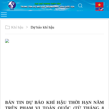
Khí hậu
Dự báo khí hậu
BẢN TIN DỰ BÁO KHÍ HẬU THỜI HẠN NĂM
TRÊN PHẠM VI TOÀN QUỐC (TỪ THÁNG 8