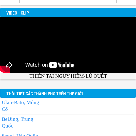
VIDEO - CLIP
THIÊN TAI NGUY HIỂM-LŨ QUÉT
THỜI TIẾT CÁC THÀNH PHỐ TRÊN THẾ GIỚI
Ulan-Bato, Mông
Cổ
BeiJing, Trung
Quốc
Seoul, Hàn Quốc