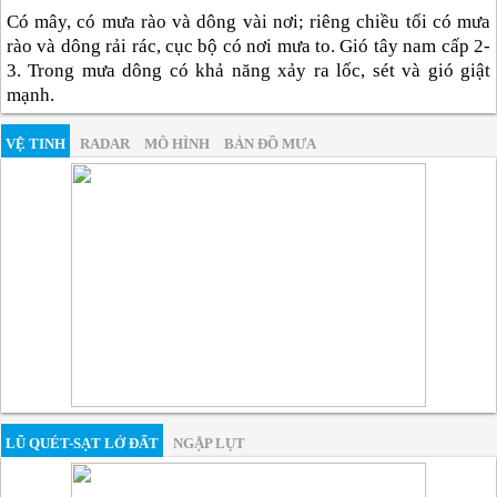
Có mây, có mưa rào và dông vài nơi; riêng chiều tối có mưa
rào và dông rải rác, cục bộ có nơi mưa to. Gió tây nam cấp 2-
3. Trong mưa dông có khả năng xảy ra lốc, sét và gió giật
mạnh.
VỆ TINH
RADAR
MÔ HÌNH
BẢN ĐỒ MƯA
LŨ QUÉT-SẠT LỞ ĐẤT
NGẬP LỤT