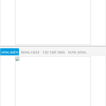
SÓNG BIỂN
DÒNG CHẢY
VẬT THỂ TRÔI
NƯỚC DÂNG