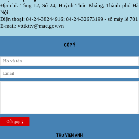
Địa chỉ: Tầng 12, Số 24, Huỳnh Thúc Kháng, Thành phố Hà
Nội.
Điện thoại: 84-24-38244916; 84-24-32673199 - số máy lẻ 701
E-mail: vtttkttv@mae.gov.vn
GÓP Ý
Gửi góp ý
THƯ VIỆN ẢNH