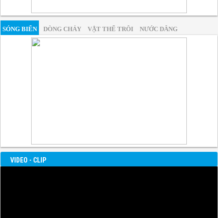
SÓNG BIỂN
DÒNG CHẢY
VẬT THỂ TRÔI
NƯỚC DÂNG
VIDEO - CLIP