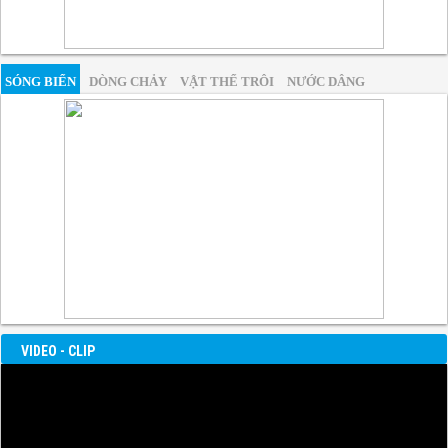
SÓNG BIỂN
DÒNG CHẢY
VẬT THỂ TRÔI
NƯỚC DÂNG
VIDEO - CLIP