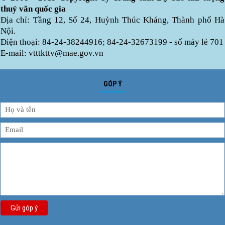
thuỷ văn quốc gia
Địa chỉ: Tầng 12, Số 24, Huỳnh Thúc Kháng, Thành phố Hà
Nội.
Điện thoại: 84-24-38244916; 84-24-32673199 - số máy lẻ 701
E-mail: vtttkttv@mae.gov.vn
GÓP Ý
Gửi góp ý