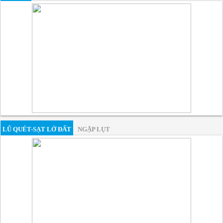
LŨ QUÉT-SẠT LỞ ĐẤT
NGẬP LỤT