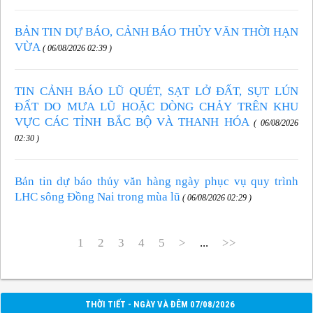
BẢN TIN DỰ BÁO, CẢNH BÁO THỦY VĂN THỜI HẠN
VỪA
( 06/08/2026 02:39 )
TIN CẢNH BÁO LŨ QUÉT, SẠT LỞ ĐẤT, SỤT LÚN
ĐẤT DO MƯA LŨ HOẶC DÒNG CHẢY TRÊN KHU
VỰC CÁC TỈNH BẮC BỘ VÀ THANH HÓA
( 06/08/2026
02:30 )
Bản tin dự báo thủy văn hàng ngày phục vụ quy trình
LHC sông Đồng Nai trong mùa lũ
( 06/08/2026 02:29 )
1
2
3
4
5
>
...
>>
THỜI TIẾT - NGÀY VÀ ĐÊM 07/08/2026