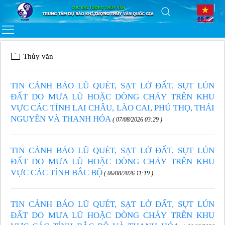
Thủy văn
TIN CẢNH BÁO LŨ QUÉT, SẠT LỞ ĐẤT, SỤT LÚN
ĐẤT DO MƯA LŨ HOẶC DÒNG CHẢY TRÊN KHU
VỰC CÁC TỈNH LAI CHÂU, LÀO CAI, PHÚ THỌ, THÁI
NGUYÊN VÀ THANH HÓA
( 07/08/2026 03:29 )
TIN CẢNH BÁO LŨ QUÉT, SẠT LỞ ĐẤT, SỤT LÚN
ĐẤT DO MƯA LŨ HOẶC DÒNG CHẢY TRÊN KHU
VỰC CÁC TỈNH BẮC BỘ
( 06/08/2026 11:19 )
TIN CẢNH BÁO LŨ QUÉT, SẠT LỞ ĐẤT, SỤT LÚN
ĐẤT DO MƯA LŨ HOẶC DÒNG CHẢY TRÊN KHU