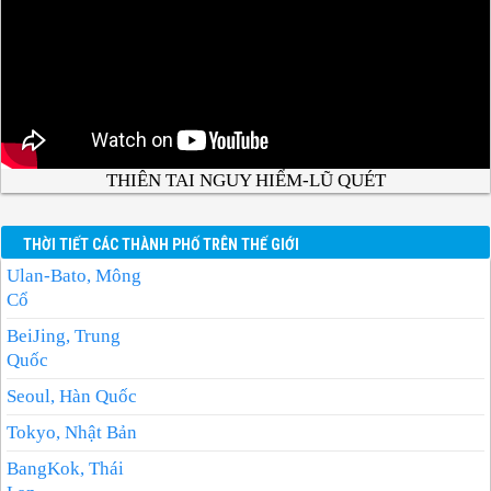
THIÊN TAI NGUY HIỂM-LŨ QUÉT
THỜI TIẾT CÁC THÀNH PHỐ TRÊN THẾ GIỚI
Ulan-Bato, Mông
Cổ
BeiJing, Trung
Quốc
Seoul, Hàn Quốc
Tokyo, Nhật Bản
BangKok, Thái