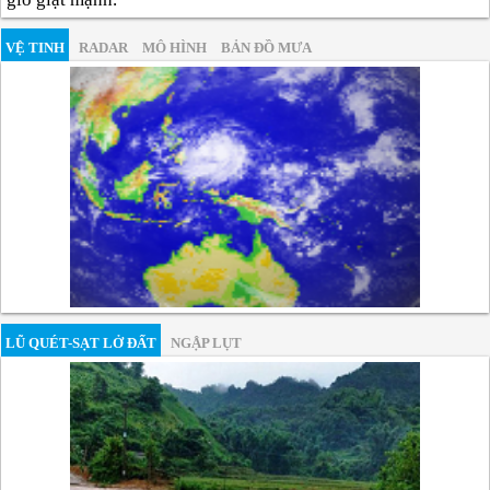
VỆ TINH
RADAR
MÔ HÌNH
BẢN ĐỒ MƯA
LŨ QUÉT-SẠT LỞ ĐẤT
NGẬP LỤT