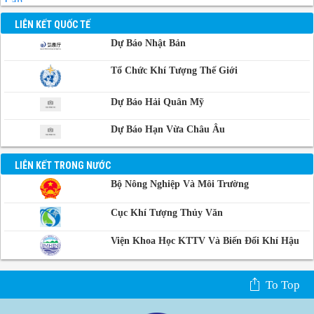
Lan
Manila, Philippin
LIÊN KẾT QUỐC TẾ
Dự Báo Nhật Bản
Phnom-Penh,
Campuchia
Tổ Chức Khí Tượng Thế Giới
Dự Báo Hải Quân Mỹ
Dự Báo Hạn Vừa Châu Âu
LIÊN KẾT TRONG NƯỚC
Bộ Nông Nghiệp Và Môi Trường
Cục Khí Tượng Thủy Văn
Viện Khoa Học KTTV Và Biến Đổi Khí Hậu
To Top