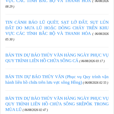
VỰC CÁC TỈNH BẮC BỘ VÀ THANH HÓA
( 06/08/2026
08:29 )
TIN CẢNH BÁO LŨ QUÉT, SẠT LỞ ĐẤT, SỤT LÚN
ĐẤT DO MƯA LŨ HOẶC DÒNG CHẢY TRÊN KHU
VỰC CÁC TỈNH BẮC BỘ VÀ THANH HÓA
( 06/08/2026
05:30 )
BẢN TIN DỰ BÁO THỦY VĂN HÀNG NGÀY PHỤC VỤ
QUY TRÌNH LIÊN HỒ CHỨA SÔNG CẢ
( 06/08/2026 03:17 )
BẢN TIN DỰ BÁO THỦY VĂN (Phục vụ Quy trình vận
hành liên hồ chứa trên lưu vực sông Hồng)
( 06/08/2026 02:55 )
BẢN TIN DỰ BÁO THỦY VĂN HÀNG NGÀY PHỤC VỤ
QUY TRÌNH LIÊN HỒ CHỨA SÔNG SRÊPÔK TRONG
MÙA LŨ
( 06/08/2026 02:47 )