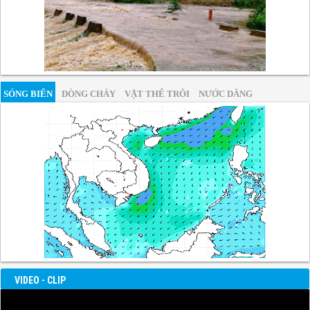
SÓNG BIỂN
DÒNG CHẢY
VẬT THỂ TRÔI
NƯỚC DÂNG
VIDEO - CLIP