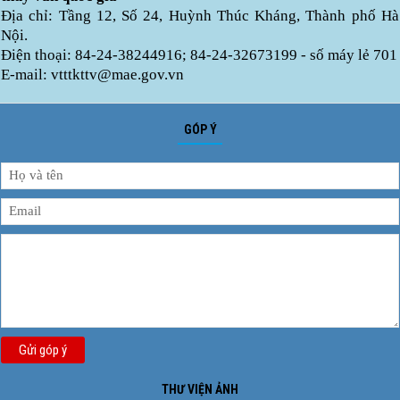
Địa chỉ: Tầng 12, Số 24, Huỳnh Thúc Kháng, Thành phố Hà
Nội.
Điện thoại: 84-24-38244916; 84-24-32673199 - số máy lẻ 701
E-mail: vtttkttv@mae.gov.vn
GÓP Ý
Gửi góp ý
THƯ VIỆN ẢNH