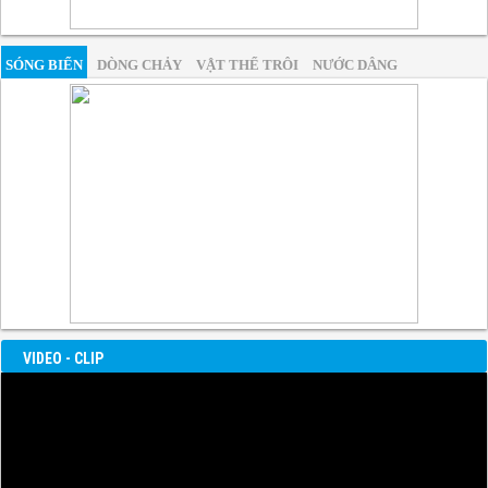
SÓNG BIỂN
DÒNG CHẢY
VẬT THỂ TRÔI
NƯỚC DÂNG
VIDEO - CLIP