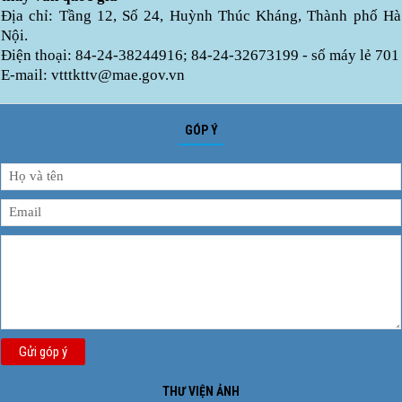
Địa chỉ: Tầng 12, Số 24, Huỳnh Thúc Kháng, Thành phố Hà
Nội.
Điện thoại: 84-24-38244916; 84-24-32673199 - số máy lẻ 701
E-mail: vtttkttv@mae.gov.vn
GÓP Ý
Gửi góp ý
THƯ VIỆN ẢNH