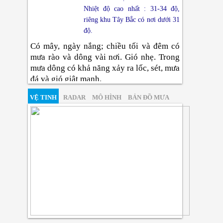
Nhiệt độ cao nhất : 31-34 độ,
riêng khu Tây Bắc có nơi dưới 31
độ.
Có mây, ngày nắng; chiều tối và đêm có
mưa rào và dông vài nơi. Gió nhẹ. Trong
mưa dông có khả năng xảy ra lốc, sét, mưa
đá và gió giật mạnh.
Đông Bắc Bộ
VỆ TINH
RADAR
MÔ HÌNH
BẢN ĐỒ MƯA
Nhiệt độ thấp nhất : 25-28 độ,
vùng núi có nơi dưới 24 độ.
Nhiệt độ cao nhất : 32-35 độ, có
nơi trên 35 độ.
Có mây, ngày nắng, có nơi nắng nóng;
chiều tối và đêm có mưa rào và dông vài
nơi. Gió bắc đến tây bắc cấp 2-3. Trong
mưa dông có khả năng xảy ra lốc, sét, mưa
đá và gió giật mạnh.
Thanh Hóa Đến Huế