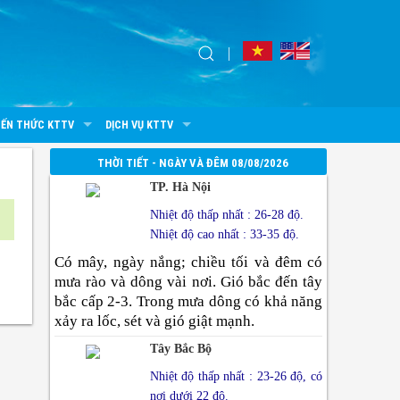
IẾN THỨC KTTV
DỊCH VỤ KTTV
THỜI TIẾT - NGÀY VÀ ĐÊM 08/08/2026
TP. Hà Nội
Nhiệt độ thấp nhất : 26-28 độ.
Nhiệt độ cao nhất : 33-35 độ.
Có mây, ngày nắng; chiều tối và đêm có
mưa rào và dông vài nơi. Gió bắc đến tây
bắc cấp 2-3. Trong mưa dông có khả năng
xảy ra lốc, sét và gió giật mạnh.
Tây Bắc Bộ
Nhiệt độ thấp nhất : 23-26 độ, có
nơi dưới 22 độ.