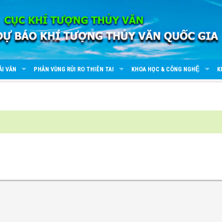
ẢI VĂN
PHÂN VÙNG RỦI RO THIÊN TAI
KHOA HỌC & CÔNG NGHỆ
K