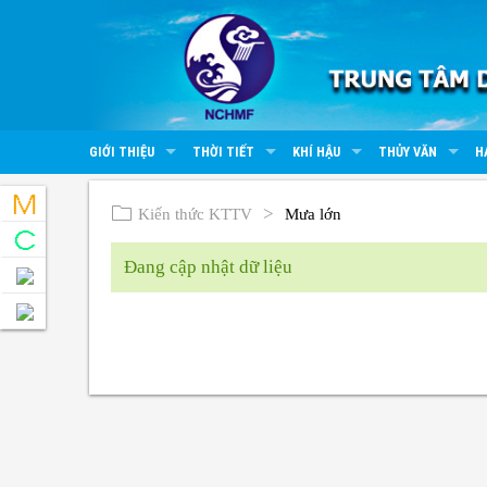
GIỚI THIỆU
THỜI TIẾT
KHÍ HẬU
THỦY VĂN
H
Kiến thức KTTV
Mưa lớn
Đang cập nhật dữ liệu