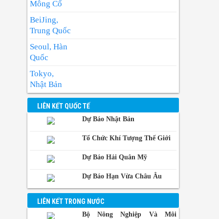
Nhiệt độ cao nhất : 32-34 độ.
Mông Cổ
Có mây, có mưa rào và dông vài nơi; riêng
BeiJing,
chiều và tối có mưa rào và dông rải rác,
Trung Quốc
cục bộ có nơi mưa to. Gió tây nam cấp 2-
Seoul, Hàn
3. Trong mưa dông có khả năng xảy ra
Quốc
lốc, sét và gió giật mạnh.
Tokyo,
Nhật Bản
BangKok,
LIÊN KẾT QUỐC TẾ
Thái Lan
Dự Báo Nhật Bản
Manila,
Philippin
Tổ Chức Khí Tượng Thế Giới
Phnom-
Dự Báo Hải Quân Mỹ
Penh,
Campuchia
Dự Báo Hạn Vừa Châu Âu
LIÊN KẾT TRONG NƯỚC
Bộ Nông Nghiệp Và Môi