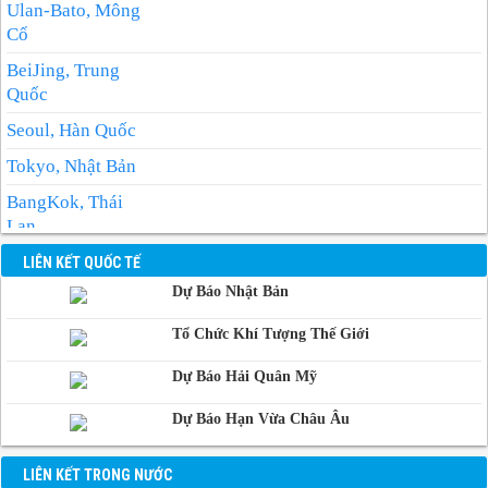
Ulan-Bato, Mông
Cổ
BeiJing, Trung
Quốc
Seoul, Hàn Quốc
Tokyo, Nhật Bản
BangKok, Thái
Lan
Manila, Philippin
LIÊN KẾT QUỐC TẾ
Dự Báo Nhật Bản
Phnom-Penh,
Campuchia
Tổ Chức Khí Tượng Thế Giới
Dự Báo Hải Quân Mỹ
Dự Báo Hạn Vừa Châu Âu
LIÊN KẾT TRONG NƯỚC