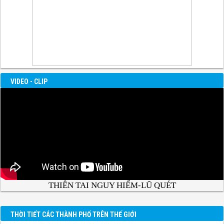
VIDEO - CLIP
THIÊN TAI NGUY HIỂM-LŨ QUÉT
THỜI TIẾT CÁC THÀNH PHỐ TRÊN THẾ GIỚI