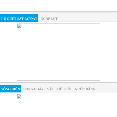
LŨ QUÉT-SẠT LỞ ĐẤT
NGẬP LỤT
SÓNG BIỂN
DÒNG CHẢY
VẬT THỂ TRÔI
NƯỚC DÂNG