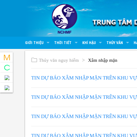
GIỚI THIỆU
THỜI TIẾT
KHÍ HẬU
THỦY VĂN
H
Thủy văn nguy hiểm
Xâm nhập mặn
TIN DỰ BÁO XÂM NHẬP MẶN TRÊN KHU V
TIN DỰ BÁO XÂM NHẬP MẶN TRÊN KHU V
TIN DỰ BÁO XÂM NHẬP MẶN TRÊN KHU V
TIN DỰ BÁO XÂM NHẬP MẶN TRÊN KHU V