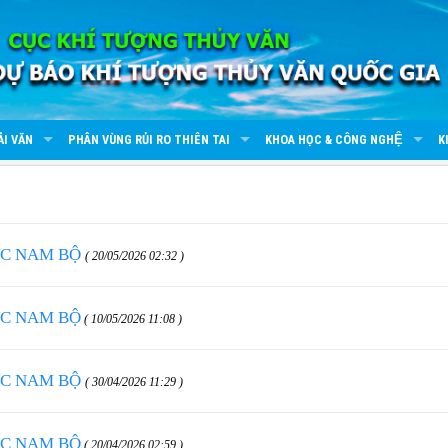
ẢI VĂN
PHÂN VÙNG RỦI RO THIÊN TAI
KHOA HỌC & CÔNG NGHỆ
K
ỰC NAM BỘ
( 20/05/2026 02:32 )
ỰC NAM BỘ
( 10/05/2026 11:08 )
ỰC NAM BỘ
( 30/04/2026 11:29 )
ỰC NAM BỘ
( 20/04/2026 02:59 )