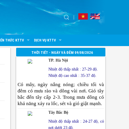
IẾN THỨC KTTV
DỊCH VỤ KTTV
THỜI TIẾT - NGÀY VÀ ĐÊM 09/08/2026
TP. Hà Nội
Nhiệt độ thấp nhất : 27-29 độ.
Nhiệt độ cao nhất : 35-37 độ.
Có mây, ngày nắng nóng; chiều tối và
đêm có mưa rào và dông vài nơi. Gió tây
bắc đến tây cấp 2-3. Trong mưa dông có
khả năng xảy ra lốc, sét và gió giật mạnh.
Tây Bắc Bộ
Nhiệt độ thấp nhất : 24-27 độ, có
nơi dưới 23 độ.