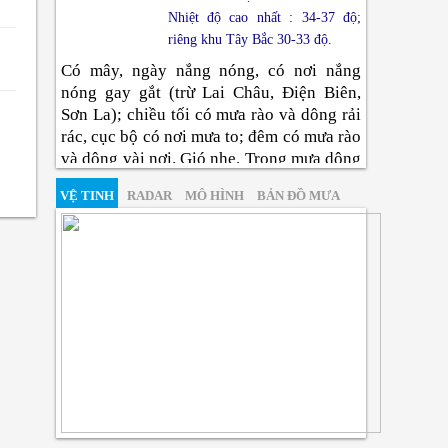
Nhiệt độ cao nhất : 34-37 độ;
riêng khu Tây Bắc 30-33 độ.
Có mây, ngày nắng nóng, có nơi nắng
nóng gay gắt (trừ Lai Châu, Điện Biên,
Sơn La); chiều tối có mưa rào và dông rải
rác, cục bộ có nơi mưa to; đêm có mưa rào
và dông vài nơi. Gió nhẹ. Trong mưa dông
có khả năng xảy ra lốc, sét, mưa đá và gió
VỆ TINH
RADAR
MÔ HÌNH
BẢN ĐỒ MƯA
giật mạnh.
Đông Bắc Bộ
Nhiệt độ thấp nhất : 25-28 độ,
vùng núi có nơi dưới 24 độ.
Nhiệt độ cao nhất : 34-37 độ, có
nơi trên 37 độ.
Có mây, ngày nắng nóng, có nơi nắng
nóng gay gắt; chiều tối có mưa rào và
dông vài nơi, riêng khu Đông Bắc có mưa
rào và dông rải rác; đêm có mưa rào và