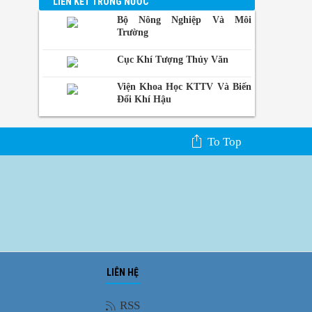
LIÊN KẾT TRONG NƯỚC
Bộ Nông Nghiệp Và Môi
Trường
Cục Khí Tượng Thủy Văn
Viện Khoa Học KTTV Và Biến
Đổi Khí Hậu
To Top
LIÊN HỆ
Ảnh phong cảnh
RSS