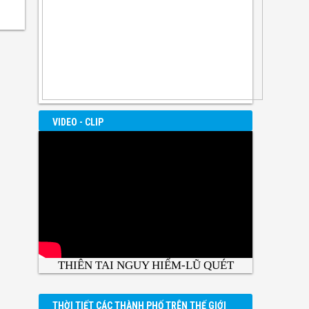
VIDEO - CLIP
THIÊN TAI NGUY HIỂM-LŨ QUÉT
THỜI TIẾT CÁC THÀNH PHỐ TRÊN THẾ GIỚI