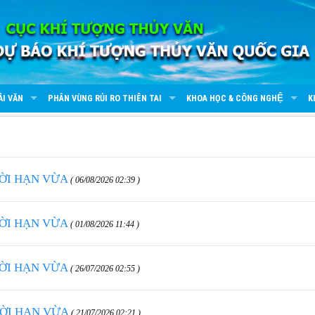
ẢI VĂN
PHÂN VÙNG RỦI RO THIÊN TAI
KHOA HỌC & CÔNG NGHỆ
K
HỜI HẠN VỪA
( 06/08/2026 02:39 )
HỜI HẠN VỪA
( 01/08/2026 11:44 )
HỜI HẠN VỪA
( 26/07/2026 02:55 )
HỜI HẠN VỪA
( 21/07/2026 02:21 )