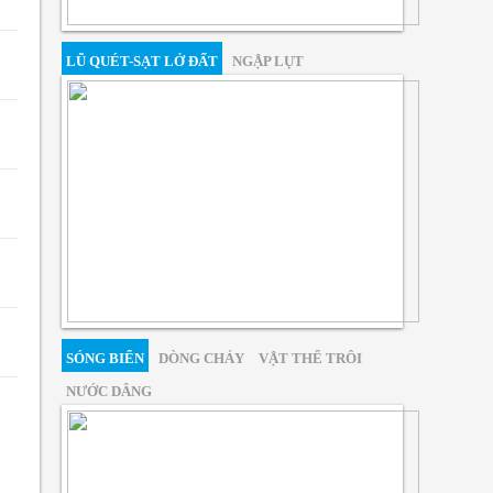
LŨ QUÉT-SẠT LỞ ĐẤT
NGẬP LỤT
SÓNG BIỂN
DÒNG CHẢY
VẬT THỂ TRÔI
NƯỚC DÂNG