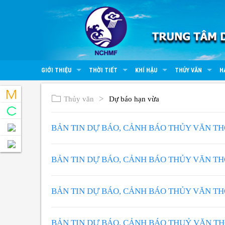
GIỚI THIỆU
THỜI TIẾT
KHÍ HẬU
THỦY VĂN
H
Thủy văn
Dự báo hạn vừa
BẢN TIN DỰ BÁO, CẢNH BÁO THỦY VĂN T
BẢN TIN DỰ BÁO, CẢNH BÁO THỦY VĂN T
BẢN TIN DỰ BÁO, CẢNH BÁO THỦY VĂN T
BẢN TIN DỰ BÁO, CẢNH BÁO THUỶ VĂN T