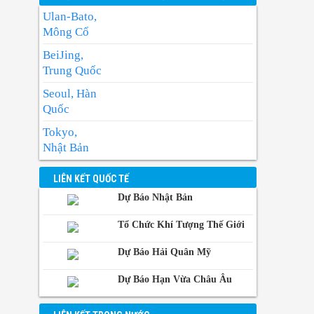
Ulan-Bato,
Mông Cổ
BeiJing,
Trung Quốc
Seoul, Hàn
Quốc
Tokyo,
Nhật Bản
BangKok,
LIÊN KẾT QUỐC TẾ
Thái Lan
Dự Báo Nhật Bản
Manila,
Philippin
Tổ Chức Khí Tượng Thế Giới
Phnom-
Dự Báo Hải Quân Mỹ
Penh,
Campuchia
Dự Báo Hạn Vừa Châu Âu