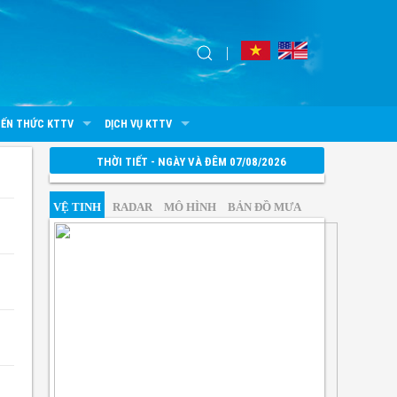
IẾN THỨC KTTV
DỊCH VỤ KTTV
THỜI TIẾT - NGÀY VÀ ĐÊM 07/08/2026
VỆ TINH
RADAR
MÔ HÌNH
BẢN ĐỒ MƯA