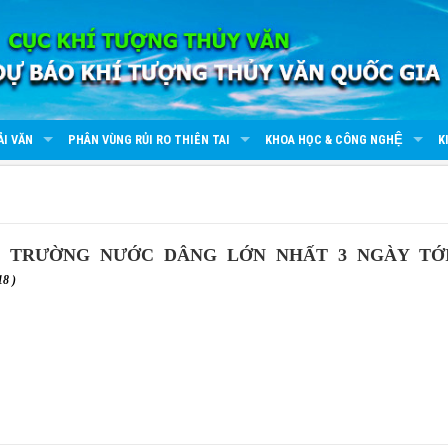
ẢI VĂN
PHÂN VÙNG RỦI RO THIÊN TAI
KHOA HỌC & CÔNG NGHỆ
K
 TRƯỜNG NƯỚC DÂNG LỚN NHẤT 3 NGÀY TỚ
18 )