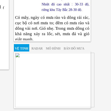
Nhiệt độ cao nhất : 30-33 độ,
I
(
riêng khu Tây Bắc 28-30 độ.
Có mây, ngày có mưa rào và dông rải rác,
cục bộ có nơi mưa to; đêm có mưa rào và
dông vài nơi. Gió nhẹ. Trong mưa dông có
khả năng xảy ra lốc, sét, mưa đá và gió
giật mạnh.
Đông Bắc Bộ
VỆ TINH
RADAR
MÔ HÌNH
BẢN ĐỒ MƯA
Nhiệt độ thấp nhất : 23-26 độ,
vùng núi có nơi dưới 23 độ.
Nhiệt độ cao nhất : 30-33 độ.
Có mây, ngày có mưa rào và dông rải rác,
cục bộ có nơi mưa to; đêm có mưa rào và
dông vài nơi. Gió bắc đến tây bắc cấp 2-3.
Trong mưa dông có khả năng xảy ra lốc,
sét, mưa đá và gió giật mạnh.
Thanh Hóa Đến Huế
Nhiệt độ thấp nhất : 24-27 độ.