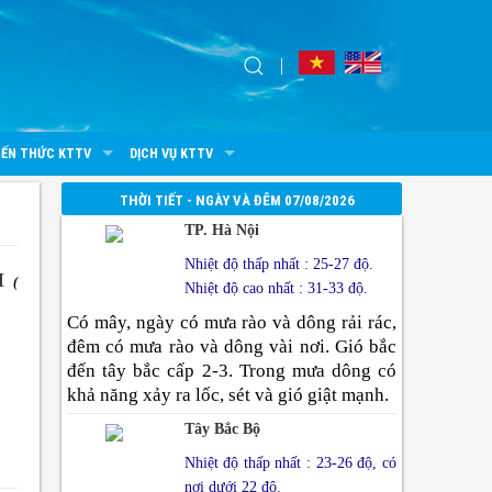
IẾN THỨC KTTV
DỊCH VỤ KTTV
THỜI TIẾT - NGÀY VÀ ĐÊM 07/08/2026
TP. Hà Nội
Nhiệt độ thấp nhất : 25-27 độ.
I
(
Nhiệt độ cao nhất : 31-33 độ.
Có mây, ngày có mưa rào và dông rải rác,
đêm có mưa rào và dông vài nơi. Gió bắc
đến tây bắc cấp 2-3. Trong mưa dông có
khả năng xảy ra lốc, sét và gió giật mạnh.
Tây Bắc Bộ
Nhiệt độ thấp nhất : 23-26 độ, có
nơi dưới 22 độ.