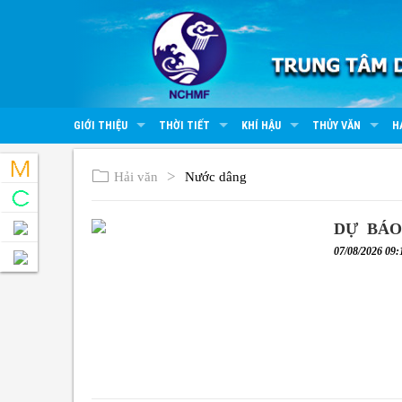
GIỚI THIỆU
THỜI TIẾT
KHÍ HẬU
THỦY VĂN
H
Hải văn
Nước dâng
DỰ BÁO
07/08/2026 09: