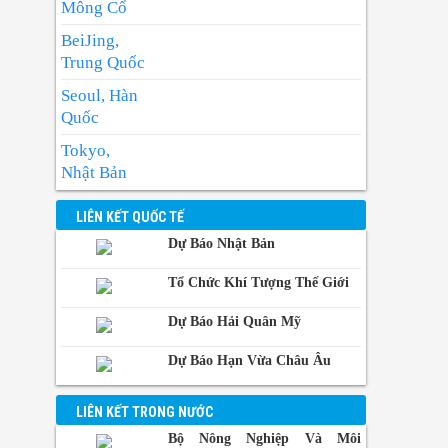
Mông Cổ
giật mạnh.
BeiJing,
Trung Quốc
Seoul, Hàn
Quốc
Tokyo,
Nhật Bản
BangKok,
LIÊN KẾT QUỐC TẾ
Thái Lan
Dự Báo Nhật Bản
Manila,
Philippin
Tổ Chức Khí Tượng Thế Giới
Phnom-
Dự Báo Hải Quân Mỹ
Penh,
Campuchia
Dự Báo Hạn Vừa Châu Âu
LIÊN KẾT TRONG NƯỚC
Bộ Nông Nghiệp Và Môi