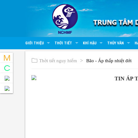
GIỚI THIỆU
THỜI TIẾT
KHÍ HẬU
THỦY VĂN
H
Thời tiết nguy hiểm
Bão - Áp thấp nhiệt đới
TIN ÁP 