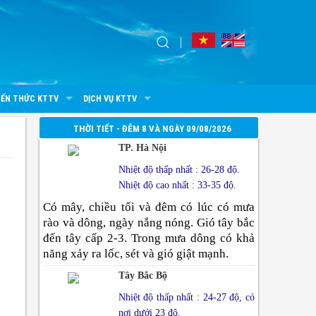
IẾN THỨC KTTV
DỊCH VỤ KTTV
THỜI TIẾT - ĐÊM 8 VÀ NGÀY 09/08/2026
TP. Hà Nội
Nhiệt độ thấp nhất : 26-28 độ.
Nhiệt độ cao nhất : 33-35 độ.
Có mây, chiều tối và đêm có lúc có mưa
rào và dông, ngày nắng nóng. Gió tây bắc
đến tây cấp 2-3. Trong mưa dông có khả
năng xảy ra lốc, sét và gió giật mạnh.
Tây Bắc Bộ
Nhiệt độ thấp nhất : 24-27 độ, có
nơi dưới 23 độ.