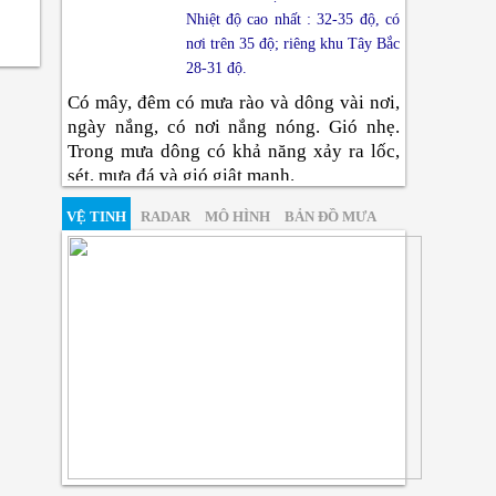
Nhiệt độ cao nhất : 32-35 độ, có
nơi trên 35 độ; riêng khu Tây Bắc
28-31 độ.
Có mây, đêm có mưa rào và dông vài nơi,
ngày nắng, có nơi nắng nóng. Gió nhẹ.
Trong mưa dông có khả năng xảy ra lốc,
sét, mưa đá và gió giật mạnh.
Đông Bắc Bộ
VỆ TINH
RADAR
MÔ HÌNH
BẢN ĐỒ MƯA
Nhiệt độ thấp nhất : 24-27 độ,
vùng núi có nơi dưới 24 độ.
Nhiệt độ cao nhất : 33-36 độ, có
nơi trên 36 độ.
Có mây, chiều tối và đêm có mưa rào và
dông rải rác, cục bộ có nơi mưa to; ngày
nắng nóng. Gió tây bắc đến tây cấp 2-3.
Trong mưa dông có khả năng xảy ra lốc,
sét, mưa đá và gió giật mạnh.
Thanh Hóa Đến Huế