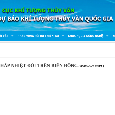
ẢI VĂN
PHÂN VÙNG RỦI RO THIÊN TAI
KHOA HỌC & CÔNG NGHỆ
K
THẤP NHIỆT ĐỚI TRÊN BIỂN ĐÔNG
( 08/08/2026 02:01 )