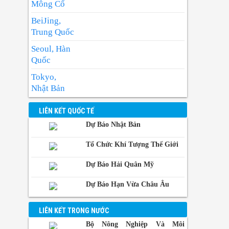
Nhiệt độ cao nhất : 31-33 độ.
Mông Cổ
Có mây, có mưa rào và dông vài nơi; riêng
BeiJing,
chiều tối có mưa rào và dông rải rác, cục
Trung Quốc
bộ có nơi mưa to. Gió tây nam cấp 2-3.
Seoul, Hàn
Trong mưa dông có khả năng xảy ra lốc,
Quốc
sét và gió giật mạnh.
Tokyo,
Nhật Bản
BangKok,
LIÊN KẾT QUỐC TẾ
Thái Lan
Dự Báo Nhật Bản
Manila,
Philippin
Tổ Chức Khí Tượng Thế Giới
Phnom-
Dự Báo Hải Quân Mỹ
Penh,
Campuchia
Dự Báo Hạn Vừa Châu Âu
LIÊN KẾT TRONG NƯỚC
Bộ Nông Nghiệp Và Môi