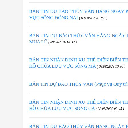
BẢN TIN DỰ BÁO THỦY VĂN HÀNG NGÀY P
VỰC SÔNG ĐỒNG NAI
( 09/08/2026 01:56 )
BẢN TIN DỰ BÁO THỦY VĂN HÀNG NGÀY 
MÙA LŨ
( 09/08/2026 10:32 )
BẢN TIN NHẬN ĐỊNH XU THẾ DIỄN BIẾN T
HỒ CHỨA LƯU VỰC SÔNG MÃ
( 09/08/2026 10:30 )
BẢN TIN DỰ BÁO THỦY VĂN (Phục vụ Quy trình 
BẢN TIN NHẬN ĐỊNH XU THẾ DIỄN BIẾN T
HỒ CHỨA LƯU VỰC SÔNG CẢ
( 08/08/2026 02:45 )
BẢN TIN DỰ BÁO THỦY VĂN HÀNG NGÀY 