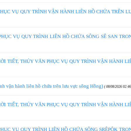
HỤC VỤ QUY TRÌNH VẬN HÀNH LIÊN HỒ CHỨA TRÊN L
PHỤC VỤ QUY TRÌNH LIÊN HỒ CHỨA SÔNG SÊ SAN TRO
HỜI TIẾT, THỦY VĂN PHỤC VỤ QUY TRÌNH VẬN HÀNH LI
vận hành liên hồ chứa trên lưu vực sông Hồng)
( 08/08/2026 02:46
HỜI TIẾT, THỦY VĂN PHỤC VỤ QUY TRÌNH VẬN HÀNH LI
PHỤC VỤ QUY TRÌNH LIÊN HỒ CHỨA SÔNG SRÊPÔK TRO