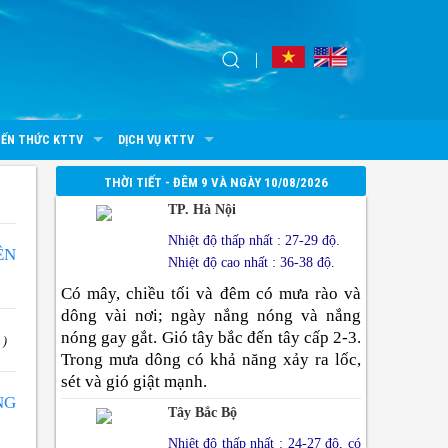
IẾN THỨC KTTV
DỊCH VỤ KTTV
THỜI TIẾT - ĐÊM 9 VÀ NGÀY 10/08/2026
TP. Hà Nội
Nhiệt độ thấp nhất : 27-29 độ.
ÊN
Nhiệt độ cao nhất : 36-38 độ.
Có mây, chiều tối và đêm có mưa rào và
dông vài nơi; ngày nắng nóng và nắng
nóng gay gắt. Gió tây bắc đến tây cấp 2-3.
 )
Trong mưa dông có khả năng xảy ra lốc,
sét và gió giật mạnh.
NG
Tây Bắc Bộ
Nhiệt độ thấp nhất : 24-27 độ, có