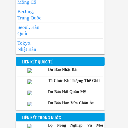
Mông Cổ
TP. Hồ Chí Minh
BeiJing,
Nhiệt độ thấp nhất : 26-28 độ.
Trung Quốc
Nhiệt độ cao nhất : 32-34 độ.
Seoul, Hàn
Có mây, có mưa rào và dông vài nơi; riêng
Quốc
chiều tối và tối có mưa rào và dông rải
rác, cục bộ có nơi mưa to. Gió tây nam cấp
Tokyo,
2-3. Trong mưa dông có khả năng xảy ra
Nhật Bản
lốc, sét và gió giật mạnh.
BangKok,
LIÊN KẾT QUỐC TẾ
Thái Lan
Dự Báo Nhật Bản
Manila,
Philippin
Tổ Chức Khí Tượng Thế Giới
Phnom-
Dự Báo Hải Quân Mỹ
Penh,
Campuchia
Dự Báo Hạn Vừa Châu Âu
LIÊN KẾT TRONG NƯỚC
Bộ Nông Nghiệp Và Môi