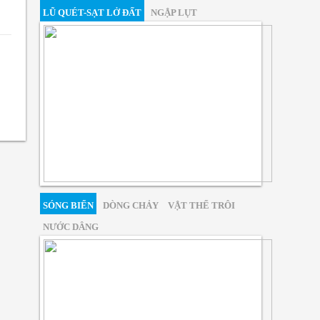
Thanh Hóa Đến Huế
LŨ QUÉT-SẠT LỞ ĐẤT
NGẬP LỤT
Nhiệt độ thấp nhất : 25-28 độ.
Nhiệt độ cao nhất : 35-37 độ, có
nơi trên 37 độ.
Có mây, chiều tối và đêm có mưa rào và
dông vài nơi; ngày nắng nóng, có nơi
nắng nóng gay gắt. Gió tây đến tây nam
cấp 2-3. Trong mưa dông có khả năng xảy
ra lốc, sét, mưa đá và gió giật mạnh.
Duyên Hải Nam Trung Bộ
Nhiệt độ thấp nhất : 26-29 độ.
SÓNG BIỂN
DÒNG CHẢY
VẬT THỂ TRÔI
Nhiệt độ cao nhất : Phía Bắc 35-
37 độ, có nơi trên 37 độ. Phía
NƯỚC DÂNG
Nam 32-35 độ.
Có mây, chiều tối và đêm có mưa rào và
dông vài nơi; ngày nắng, có nơi nắng
nóng; riêng phía Bắc ngày nắng nóng, có
nơi nắng nóng gay gắt. Gió tây đến tây