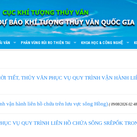
ẢI VĂN
PHÂN VÙNG RỦI RO THIÊN TAI
KHOA HỌC & CÔNG NGHỆ
K
HỜI TIẾT, THỦY VĂN PHỤC VỤ QUY TRÌNH VẬN HÀNH LI
vận hành liên hồ chứa trên lưu vực sông Hồng)
( 09/08/2026 02:48
PHỤC VỤ QUY TRÌNH LIÊN HỒ CHỨA SÔNG SRÊPỐK TRO