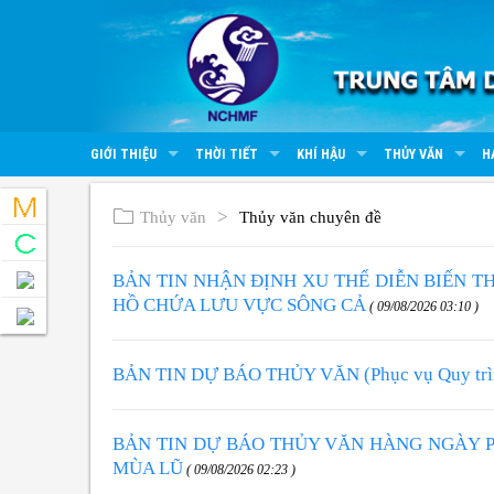
GIỚI THIỆU
THỜI TIẾT
KHÍ HẬU
THỦY VĂN
H
Thủy văn
Thủy văn chuyên đề
BẢN TIN NHẬN ĐỊNH XU THẾ DIỄN BIẾN T
HỒ CHỨA LƯU VỰC SÔNG CẢ
( 09/08/2026 03:10 )
BẢN TIN DỰ BÁO THỦY VĂN (Phục vụ Quy trình 
BẢN TIN DỰ BÁO THỦY VĂN HÀNG NGÀY 
MÙA LŨ
( 09/08/2026 02:23 )