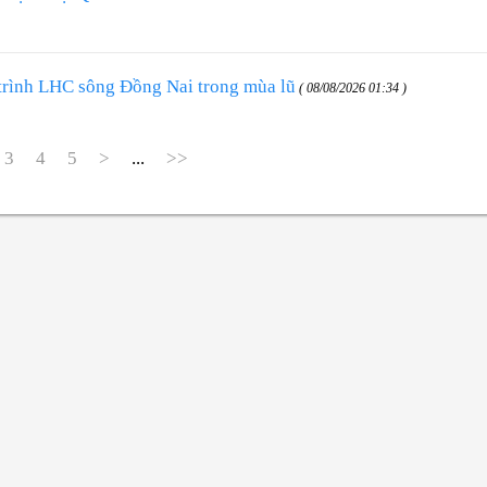
 trình LHC sông Đồng Nai trong mùa lũ
( 08/08/2026 01:34 )
3
4
5
>
...
>>