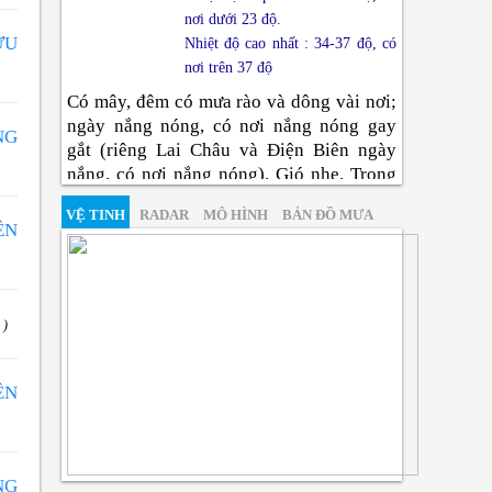
nơi dưới 23 độ.
ƯU
Nhiệt độ cao nhất : 34-37 độ, có
nơi trên 37 độ
Có mây, đêm có mưa rào và dông vài nơi;
ngày nắng nóng, có nơi nắng nóng gay
NG
gắt (riêng Lai Châu và Điện Biên ngày
nắng, có nơi nắng nóng). Gió nhẹ. Trong
mưa dông có khả năng xảy ra lốc, sét, mưa
VỆ TINH
RADAR
MÔ HÌNH
BẢN ĐỒ MƯA
đá và gió giật mạnh.
ÊN
Đông Bắc Bộ
Nhiệt độ thấp nhất : 26-29 độ,
vùng núi có nơi dưới 25 độ.
 )
Nhiệt độ cao nhất : 35-38 độ.
Có mây, đêm có mưa rào và dông vài nơi;
ÊN
ngày nắng nóng và nắng nóng gay gắt.
Gió tây bắc đến tây cấp 2-3. Trong mưa
dông có khả năng xảy ra lốc, sét, mưa đá
và gió giật mạnh.
NG