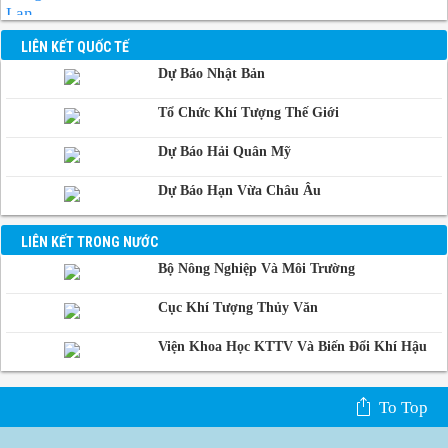
Lan
Manila, Philippin
LIÊN KẾT QUỐC TẾ
Dự Báo Nhật Bản
Phnom-Penh,
Campuchia
Tổ Chức Khí Tượng Thế Giới
Dự Báo Hải Quân Mỹ
Dự Báo Hạn Vừa Châu Âu
LIÊN KẾT TRONG NƯỚC
Bộ Nông Nghiệp Và Môi Trường
Cục Khí Tượng Thủy Văn
Viện Khoa Học KTTV Và Biến Đổi Khí Hậu
To Top