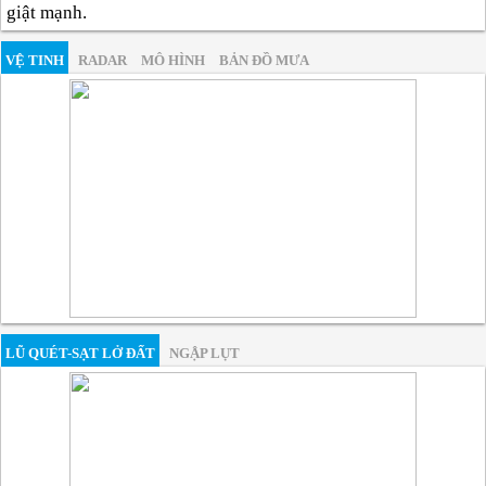
giật mạnh.
VỆ TINH
RADAR
MÔ HÌNH
BẢN ĐỒ MƯA
LŨ QUÉT-SẠT LỞ ĐẤT
NGẬP LỤT