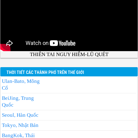
THIÊN TAI NGUY HIỂM-LŨ QUÉT
THỜI TIẾT CÁC THÀNH PHỐ TRÊN THẾ GIỚI
Ulan-Bato, Mông
Cổ
BeiJing, Trung
Quốc
Seoul, Hàn Quốc
Tokyo, Nhật Bản
BangKok, Thái