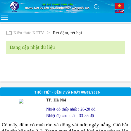
Kiến thức KTTV
Rét đậm, rét hại
Đang cập nhật dữ liệu
THỜI TIẾT - ĐÊM 7 VÀ NGÀY 08/08/2026
TP. Hà Nội
Nhiệt độ thấp nhất : 26-28 độ.
Nhiệt độ cao nhất : 33-35 độ.
Có mây, đêm có mưa rào và dông vài nơi; ngày nắng. Gió bắc