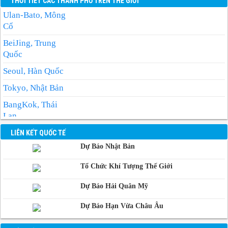
THỜI TIẾT CÁC THÀNH PHỐ TRÊN THẾ GIỚI
Ulan-Bato, Mông
Cổ
BeiJing, Trung
Quốc
Seoul, Hàn Quốc
Tokyo, Nhật Bản
BangKok, Thái
Lan
Manila, Philippin
LIÊN KẾT QUỐC TẾ
Dự Báo Nhật Bản
Phnom-Penh,
Campuchia
Tổ Chức Khí Tượng Thế Giới
Dự Báo Hải Quân Mỹ
Dự Báo Hạn Vừa Châu Âu