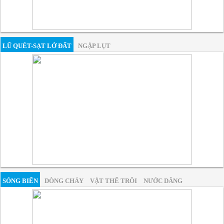
LŨ QUÉT-SẠT LỞ ĐẤT
NGẬP LỤT
SÓNG BIỂN
DÒNG CHẢY
VẬT THỂ TRÔI
NƯỚC DÂNG