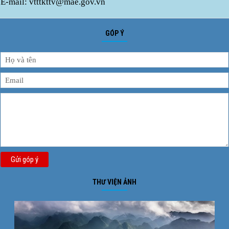
E-mail: vtttkttv@mae.gov.vn
GÓP Ý
Gửi góp ý
THƯ VIỆN ẢNH