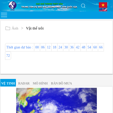
Ảnh
Vật thể trôi
Thời gian dự báo :
00
06
12
18
24
30
36
42
48
54
60
66
72
VỆ TINH
RADAR
MÔ HÌNH
BẢN ĐỒ MƯA