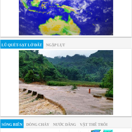
LŨ QUÉT-SẠT LỞ ĐẤT
NGẬP LỤT
SÓNG BIỂN
DÒNG CHẢY
NƯỚC DÂNG
VẬT THỂ TRÔI