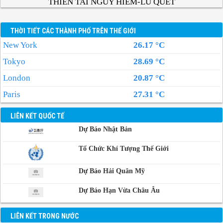
THIÊN TAI NGUY HIỂM-LŨ QUÉT
THỜI TIẾT CÁC THÀNH PHỐ TRÊN THẾ GIỚI
New York
26.17 °C
Tokyo
28.69 °C
London
20.87 °C
Paris
27.31 °C
LIÊN KẾT QUỐC TẾ
Dự Báo Nhật Bản
Tổ Chức Khí Tượng Thế Giới
Dự Báo Hải Quân Mỹ
Dự Báo Hạn Vừa Châu Âu
LIÊN KẾT TRONG NƯỚC